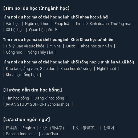
【Tìm nơi du học từ ngành học】
Tìm nơi du học mà có thể học ngành Khối Khoa học xã hội
Văn học
Ngôn ngữ học
Pháp luật
Kinh tế, Kinh doanh, Thương mại
Xã hội học
Quan hệ quốc tế
Tìm nơi du học mà có thể học ngành Khối Khoa học tự nhiên
Hộ lý, Bảo vệ sức khỏe
Y, Nha
Dược
Khoa học tự nhiên
Công học
Nông Thủy sản
Tìm nơi du học mà có thể học ngành Khối tổng hợp (Tự nhiên và Xã hội)
Đào tạo giảng viên, Giáo dục
Khoa học đời sống
Nghệ thuật
Khoa học tổng hợp
【Hướng dẫn tìm học bổng】
Tìm học bổng
Đăng kí học bổng
JAPAN STUDY SUPPORT Scholarships
【Lựa chọn ngôn ngữ】
日本語
English
中文（简体字）
中文（繁體字）
한국어
Bahasa Indonesia
ภาษาไทย