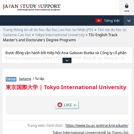
Tiếng Việt
Trang thông tin về du học đại học,cao học tại Nhật JPSS
>
Tìm nơi du học từ
Saitama Cao học
>
Tokyo International University
>
TIU English Track
Master's and Doctorate's Degree Programs
Được đồng vận hành bởi Hiệp hội Asia Gakusei Bunka và Công ty cổ phần
Benesse Corporation, JAPAN STUDY SUPPORT đăng tải các thông tin của
khoảng 1.300 trường đại học, cao học, trường đại học ngắn hạn, trường
chuyên môn đang tiếp nhận du học sinh.
Tại đây có đăng các thông tin chi tiết về Tokyo International University, và
Saitama
/ Tư lập
thông tin cần thiết dành cho du học sinh, như là về các Business and
CommercehoặcInternational RelationshoặcEconomicshoặcClinical
東京国際大学
|
Tokyo International University
PsychologyhoặcTIU English Track Master's and Doctorate's Degree
Programs, thông tin về từng khoa nghiên cứu, thông tin liên quan đến thi
tuyển như số lượng tuyển sinh, số lượng trúng tuyển, cở sở trang thiết bị,
hướng dẫn địa điểm v.v...
Trang web chính thức:
https://www.tiu.ac.jp/etrack/graduate/
Tokyo International UniversityVề lại Trang chủ