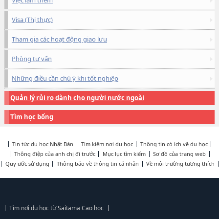
Việc làm thêm
Visa (Thị thực)
Tham gia các hoạt động giao lưu
Phòng tư vấn
Những điều cần chú ý khi tốt nghiệp
Quản lý rủi ro dành cho người nước ngoài
Tìm học bổng
Tin tức du học Nhật Bản
Tìm kiếm nơi du học
Thông tin có ích về du học
Thông điệp của anh chị đi trước
Mục lục tìm kiếm
Sơ đồ của trang web
Quy ước sử dụng
Thông báo về thông tin cá nhân
Về môi trường tương thích
Tìm nơi du học từ Saitama Cao học