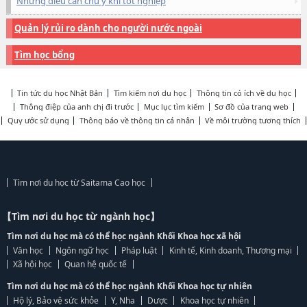
Những điều cần chú ý khi tốt nghiệp
Quản lý rủi ro dành cho người nước ngoài
Tìm học bổng
Tin tức du học Nhật Bản
Tìm kiếm nơi du học
Thông tin có ích về du học
Thông điệp của anh chị đi trước
Mục lục tìm kiếm
Sơ đồ của trang web
Quy ước sử dụng
Thông báo về thông tin cá nhân
Về môi trường tương thích
Tìm nơi du học từ Saitama Cao học
【Tìm nơi du học từ ngành học】
Tìm nơi du học mà có thể học ngành Khối Khoa học xã hội
Văn học
Ngôn ngữ học
Pháp luật
Kinh tế, Kinh doanh, Thương mại
Xã hội học
Quan hệ quốc tế
Tìm nơi du học mà có thể học ngành Khối Khoa học tự nhiên
Hộ lý, Bảo vệ sức khỏe
Y, Nha
Dược
Khoa học tự nhiên