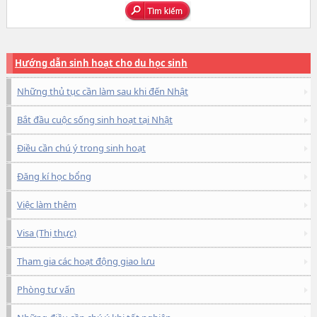
Hướng dẫn sinh hoạt cho du học sinh
Những thủ tục cần làm sau khi đến Nhật
Bắt đầu cuộc sống sinh hoạt tại Nhật
Điều cần chú ý trong sinh hoạt
Đăng kí học bổng
Việc làm thêm
Visa (Thị thực)
Tham gia các hoạt động giao lưu
Phòng tư vấn