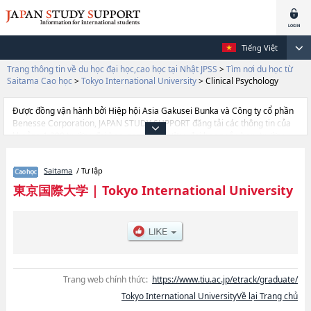
Tiếng Việt
Trang thông tin về du học đại học,cao học tại Nhật JPSS
>
Tìm nơi du học từ
Saitama Cao học
>
Tokyo International University
>
Clinical Psychology
Được đồng vận hành bởi Hiệp hội Asia Gakusei Bunka và Công ty cổ phần
Benesse Corporation, JAPAN STUDY SUPPORT đăng tải các thông tin của
khoảng 1.300 trường đại học, cao học, trường đại học ngắn hạn, trường
chuyên môn đang tiếp nhận du học sinh.
Tại đây có đăng các thông tin chi tiết về Tokyo International University, và
Saitama
/ Tư lập
thông tin cần thiết dành cho du học sinh, như là về các Business and
CommercehoặcInternational RelationshoặcEconomicshoặcClinical
東京国際大学
|
Tokyo International University
PsychologyhoặcTIU English Track Master's and Doctorate's Degree
Programs, thông tin về từng khoa nghiên cứu, thông tin liên quan đến thi
tuyển như số lượng tuyển sinh, số lượng trúng tuyển, cở sở trang thiết bị,
hướng dẫn địa điểm v.v...
Trang web chính thức:
https://www.tiu.ac.jp/etrack/graduate/
Tokyo International UniversityVề lại Trang chủ