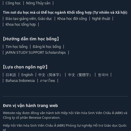
Công học
Nông Thủy sản
Tìm nơi du học mà có thể học ngành Khối tổng hợp (Tự nhiên và Xã hội)
Đào tạo giảng viên, Giáo dục
Khoa học đời sống
Nghệ thuật
Khoa học tổng hợp
【Hướng dẫn tìm học bổng】
Tìm học bổng
Đăng kí học bổng
JAPAN STUDY SUPPORT Scholarships
【Lựa chọn ngôn ngữ】
日本語
English
中文（简体字）
中文（繁體字）
한국어
Bahasa Indonesia
ภาษาไทย
Đơn vị vận hành trang web
Website này được đồng vận hành bởi Hiệp hội Văn hóa Sinh Viên Châu Á (ABK) và
Công ty cổ phần Benesse Coporation.
Hiệp hội Văn hóa Sinh Viên Châu Á (ABK) Phòng Sự nghiệp Hỗ trợ Giáo dục Quốc
tế