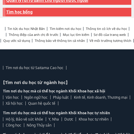
Quản lý rủi ro dành cho người nước ngoài
Tìm học bổng
Tin tức du học Nhật Bản
Tìm kiếm nơi du học
Thông tin có ích về du học
Thông điệp của anh chị đi trước
Mục lục tìm kiếm
Sơ đồ của trang web
Quy ước sử dụng
Thông báo về thông tin cá nhân
Về môi trường tương thích
Tìm nơi du học từ Saitama Cao học
【Tìm nơi du học từ ngành học】
Tìm nơi du học mà có thể học ngành Khối Khoa học xã hội
Văn học
Ngôn ngữ học
Pháp luật
Kinh tế, Kinh doanh, Thương mại
Xã hội học
Quan hệ quốc tế
Tìm nơi du học mà có thể học ngành Khối Khoa học tự nhiên
Hộ lý, Bảo vệ sức khỏe
Y, Nha
Dược
Khoa học tự nhiên
Công học
Nông Thủy sản