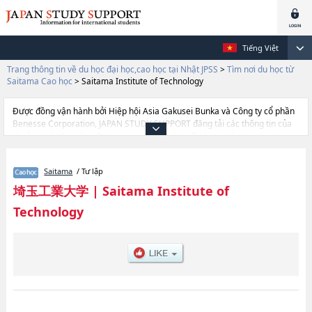
Tiếng Việt
Trang thông tin về du học đại học,cao học tại Nhật JPSS
>
Tìm nơi du học từ
Saitama Cao học
>
Saitama Institute of Technology
Được đồng vận hành bởi Hiệp hội Asia Gakusei Bunka và Công ty cổ phần
Benesse Corporation, JAPAN STUDY SUPPORT đăng tải các thông tin của
khoảng 1.300 trường đại học, cao học, trường đại học ngắn hạn, trường
chuyên môn đang tiếp nhận du học sinh.
Tại đây có đăng các thông tin chi tiết về Saitama Institute of Technology,
Saitama
/ Tư lập
và thông tin cần thiết dành cho du học sinh, như là về các Graduate School
of EngineeringhoặcGraduate School of Human and Social Studies, thông
埼玉工業大学
|
Saitama Institute of
tin về từng khoa nghiên cứu, thông tin liên quan đến thi tuyển như số
Technology
lượng tuyển sinh, số lượng trúng tuyển, cở sở trang thiết bị, hướng dẫn địa
điểm v.v...