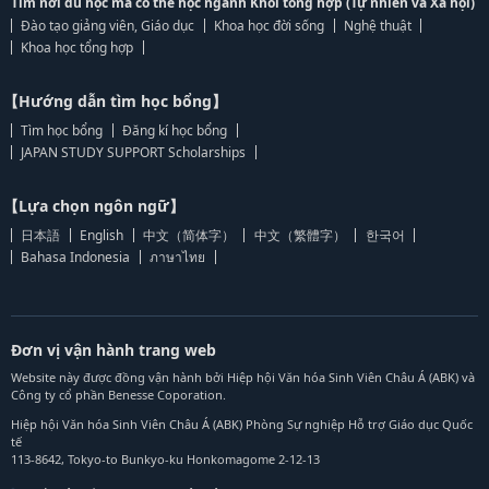
Tìm nơi du học mà có thể học ngành Khối tổng hợp (Tự nhiên và Xã hội)
Đào tạo giảng viên, Giáo dục
Khoa học đời sống
Nghệ thuật
Khoa học tổng hợp
【Hướng dẫn tìm học bổng】
Tìm học bổng
Đăng kí học bổng
JAPAN STUDY SUPPORT Scholarships
【Lựa chọn ngôn ngữ】
日本語
English
中文（简体字）
中文（繁體字）
한국어
Bahasa Indonesia
ภาษาไทย
Đơn vị vận hành trang web
Website này được đồng vận hành bởi Hiệp hội Văn hóa Sinh Viên Châu Á (ABK) và
Công ty cổ phần Benesse Coporation.
Hiệp hội Văn hóa Sinh Viên Châu Á (ABK) Phòng Sự nghiệp Hỗ trợ Giáo dục Quốc
tế
113-8642, Tokyo-to Bunkyo-ku Honkomagome 2-12-13