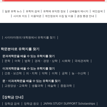
일본 유학 뉴스
유학처 검색
유학에 유익한 정보
선배들의 메시지
색인검색
사이트 지도
이용약관
개인정보의 수집 및 이용
권장 환경 안내
사이타마현의 대학원에서 유학지를 찾기
학문분야로 유학지를 찾기
문과계학문을 배울 수 있는 유학지를 찾기
문학
어학
법학
경제・경영・상학
사회학
국제관계학
이과계학문을 배울 수 있는 유학지를 찾기
간호・보건학
의・치학
약학
이학
공학
농・수산학
문・이과계학문을 배울 수 있는 유학지를 찾기
교원양성・교육학
생활과학
예술학
종합과학
【장학금 안내】
장학금 검색
장학금 응모
JAPAN STUDY SUPPORT Scholarships