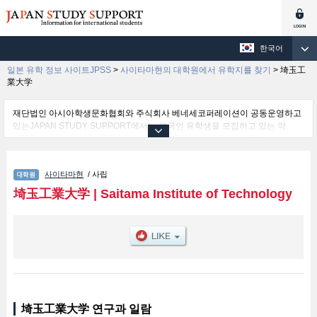
한국어
일본 유학 정보 사이트JPSS
>
사이타마현의 대학원에서 유학지를 찾기
>
埼玉工
業大学
재단법인 아시아학생문화협회와 주식회사 베네세코퍼레이션이 공동운영하고
있는JAPAN STUDY SUPPORT에서는 외국인 유학생을 모집하고 있는 약
1,300여 개의 대학・대학원・단기대학・전문학교의 정보를 게재하고 있습니
다.
여기에서는 埼玉工業大学 관한 자세한 정보를 게재하고 있어 Graduate
사이타마현
/ 사립
School of Engineering및Graduate School of Human and Social Studies 등
의 연구과별 정보, 모집정원과 합격자수 등의 입시정보, 시설안내, 교통정보 등
埼玉工業大学
|
Saitama Institute of Technology
외국인 유학생에게 유익하고 필요한 정보를 게재하고 있으므로 많이 이용해 주
시기 바랍니다.
埼玉工業大学 연구과 일람