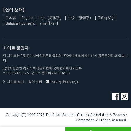
【언어 선택】
日本語
English
中文（简体字）
中文（繁體字）
Tiếng Việt
Bahasa Indonesia
ภาษาไทย
사이트 운영자
당 사이트는 (공재)아시아학생문화협회와 (주)베네세코퍼레이션이 공동운영하고 있습니
다.
공익재단법인 아시아학생문화협회 국제교육지원사업부
〒113-8642 도쿄도 분쿄쿠 혼코마고메 2-12-13
사이트 소개
질의 사항
Copyright(C) 1999-2026 The Asian Students Cultural Association & Benesse
Corporation. All Right Reserved.