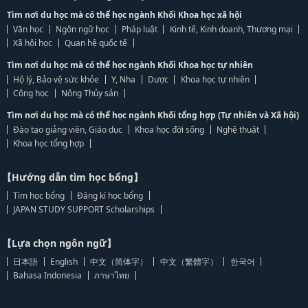
Tìm nơi du học mà có thể học ngành Khối Khoa học xã hội
Văn học
Ngôn ngữ học
Pháp luật
Kinh tế, Kinh doanh, Thương mại
Xã hội học
Quan hệ quốc tế
Tìm nơi du học mà có thể học ngành Khối Khoa học tự nhiên
Hộ lý, Bảo vệ sức khỏe
Y, Nha
Dược
Khoa học tự nhiên
Công học
Nông Thủy sản
Tìm nơi du học mà có thể học ngành Khối tổng hợp (Tự nhiên và Xã hội)
Đào tạo giảng viên, Giáo dục
Khoa học đời sống
Nghệ thuật
Khoa học tổng hợp
【Hướng dẫn tìm học bổng】
Tìm học bổng
Đăng kí học bổng
JAPAN STUDY SUPPORT Scholarships
【Lựa chọn ngôn ngữ】
日本語
English
中文（简体字）
中文（繁體字）
한국어
Bahasa Indonesia
ภาษาไทย