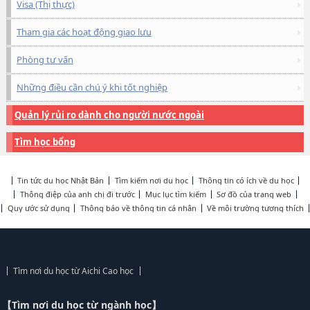
Visa (Thị thực)
Tham gia các hoạt động giao lưu
Phòng tư vấn
Những điều cần chú ý khi tốt nghiệp
Quản lý rủi ro dành cho người nước ngoài
Tìm học bổng
Tin tức du học Nhật Bản
Tìm kiếm nơi du học
Thông tin có ích về du học
Thông điệp của anh chị đi trước
Mục lục tìm kiếm
Sơ đồ của trang web
Quy ước sử dụng
Thông báo về thông tin cá nhân
Về môi trường tương thích
Tìm nơi du học từ Aichi Cao học
【Tìm nơi du học từ ngành học】