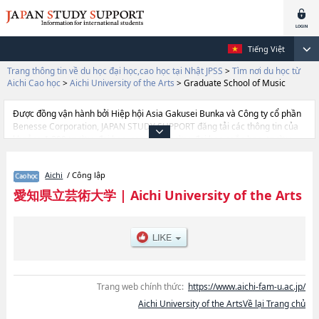
Tiếng Việt
Trang thông tin về du học đại học,cao học tại Nhật JPSS
>
Tìm nơi du học từ
Aichi Cao học
>
Aichi University of the Arts
>
Graduate School of Music
Được đồng vận hành bởi Hiệp hội Asia Gakusei Bunka và Công ty cổ phần
Benesse Corporation, JAPAN STUDY SUPPORT đăng tải các thông tin của
khoảng 1.300 trường đại học, cao học, trường đại học ngắn hạn, trường
chuyên môn đang tiếp nhận du học sinh.
Tại đây có đăng các thông tin chi tiết về Aichi University of the Arts, và
Aichi
/ Công lập
thông tin cần thiết dành cho du học sinh, như là về các Graduate School of
Fine ArtshoặcGraduate School of Music, thông tin về từng khoa nghiên
愛知県立芸術大学
|
Aichi University of the Arts
cứu, thông tin liên quan đến thi tuyển như số lượng tuyển sinh, số lượng
trúng tuyển, cở sở trang thiết bị, hướng dẫn địa điểm v.v...
Trang web chính thức:
https://www.aichi-fam-u.ac.jp/
Aichi University of the ArtsVề lại Trang chủ