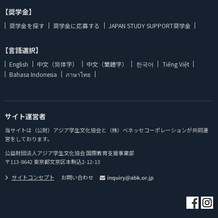
【奨学金】
奨学金を探す
奨学金に応募する
JAPAN STUDY SUPPORT奨学金
【言語選択】
English
中文（简体字）
中文（繁體字）
한국어
Tiếng Việt
Bahasa Indonesia
ภาษาไทย
サイト運営者
当サイトは（公財）アジア学生文化協会と（株）ベネッセコーポレーションが共同運
営をしております。
公益財団法人アジア学生文化協会 国際教育支援事業部
〒113-8642 東京都文京区本駒込2-12-13
サイトコンセプト
お問い合わせ