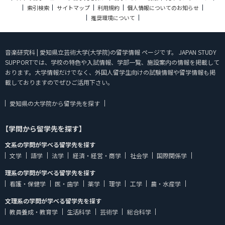
索引検索
サイトマップ
利用規約
個人情報についてのお知らせ
推奨環境について
音楽研究科 | 愛知県立芸術大学(大学院)の留学情報 ページです。 JAPAN STUDY
SUPPORTでは、学校の特色や入試情報、学部一覧、施設案内の情報を掲載して
おります。大学情報だけでなく、外国人留学生向けの試験情報や留学情報も掲
載しておりますのでぜひご活用下さい。
愛知県の大学院から留学先を探す
【学問から留学先を探す】
文系の学問が学べる留学先を探す
文学
語学
法学
経済・経営・商学
社会学
国際関係学
理系の学問が学べる留学先を探す
看護・保健学
医・歯学
薬学
理学
工学
農・水産学
文理系の学問が学べる留学先を探す
教員養成・教育学
生活科学
芸術学
総合科学