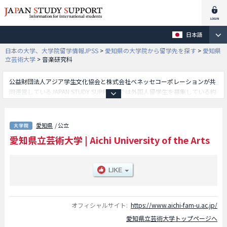
日本語
日本の大学、大学院留学情報JPSS
>
愛知県の大学院から留学先を探す
>
愛知県
立芸術大学
>
音楽研究科
公益財団法人アジア学生文化協会と株式会社ベネッセコーポレーションが共
同運営しているJAPAN STUDY SUPPORTでは外国人留学生を募集している約
1,300校の大学・大学院・短大・専門学校情報を掲載しています。
こちらでは愛知県立芸術大学に関する詳細情報を記載しており、美術研究科
や音楽研究科等、研究科別情報や、募集定員や合格者数など入試情報、施設
愛知県
/ 公立
案内、アクセスなど外国人留学生に必要な情報を掲載しているので是非ご利
愛知県立芸術大学
|
Aichi University of the Arts
用ください。
オフィシャルサイト:
https://www.aichi-fam-u.ac.jp/
愛知県立芸術大学トップページへ