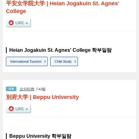
平安女学院大学
|
Heian Jogakuin St. Agnes'
College
Heian Jogakuin St. Agnes' College 학부일람
International Tourism
Child Study
오이타현
/ 사립
別府大学
|
Beppu University
Beppu University 학부일람