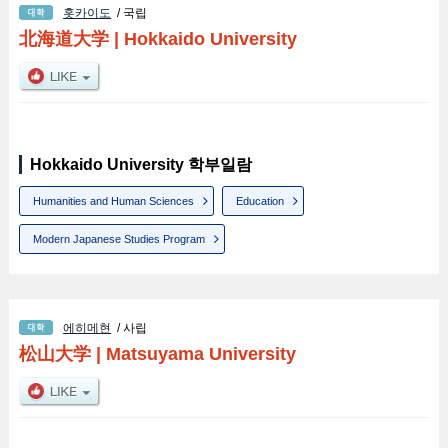
홋카이도
/ 국립
北海道大学
|
Hokkaido University
Hokkaido University 학부일람
Humanities and Human Sciences
Education
Modern Japanese Studies Program
에히메현
/ 사립
松山大学
|
Matsuyama University