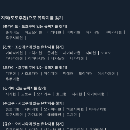
지역(토도후켄)으로 유학지를 찾기
[홋카이도・도호쿠에 있는 유학지를 찾기]
홋카이도
아오모리현
이와테현
미야기현
아키타현
야마가타현
후쿠시마현
[간토・조신에쓰에 있는 유학지를 찾기]
이바라키현
도치기현
군마현
사이타마현
지바현
도쿄도
가나가와현
야마나시현
나가노현
니가타현
[도카이・호쿠리쿠에 있는 유학지를 찾기]
기후현
시즈오카현
아이치현
미에현
도야마현
이시카와현
후쿠이현
[긴키에 있는 유학지를 찾기]
시가현
교토부
오사카부
효고현
나라현
와카야마현
[주고쿠・시코쿠에 있는 유학지를 찾기]
돗토리현
시마네현
오카야마현
히로시마현
야마구치현
도쿠시마현
가가와현
에히메현
고치현
[규슈・오키나와에 있는 유학지를 찾기]
후쿠오카현
사가현
나가사키현
구마모토현
오이타현