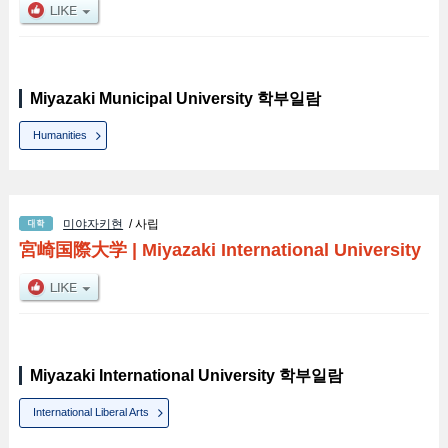
Miyazaki Municipal University 학부일람
Humanities
미야자키현
/ 사립
宮崎国際大学
|
Miyazaki International University
Miyazaki International University 학부일람
International Liberal Arts