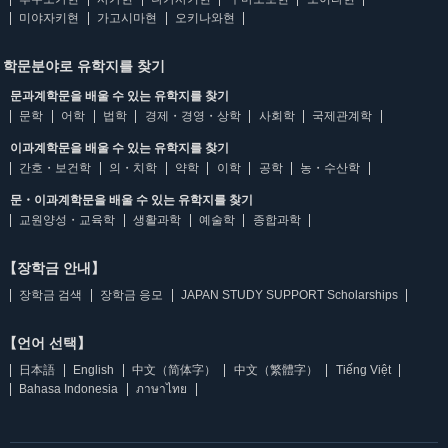
미야자키현
가고시마현
오키나와현
학문분야로 유학지를 찾기
문과계학문을 배울 수 있는 유학지를 찾기
문학
어학
법학
경제・경영・상학
사회학
국제관계학
이과계학문을 배울 수 있는 유학지를 찾기
간호・보건학
의・치학
약학
이학
공학
농・수산학
문・이과계학문을 배울 수 있는 유학지를 찾기
교원양성・교육학
생활과학
예술학
종합과학
【장학금 안내】
장학금 검색
장학금 응모
JAPAN STUDY SUPPORT Scholarships
【언어 선택】
日本語
English
中文（简体字）
中文（繁體字）
Tiếng Việt
Bahasa Indonesia
ภาษาไทย