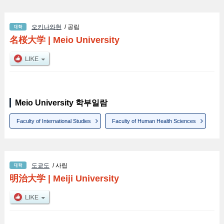
오키나와현
/ 공립
名桜大学
|
Meio University
Meio University 학부일람
Faculty of International Studies
Faculty of Human Health Sciences
도쿄도
/ 사립
明治大学
|
Meiji University