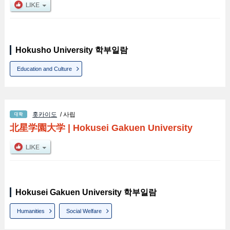
Hokusho University 학부일람
Education and Culture
홋카이도
/ 사립
北星学園大学
|
Hokusei Gakuen University
Hokusei Gakuen University 학부일람
Humanities
Social Welfare