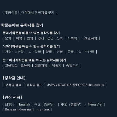
홋카이도의 대학에서 유학지를 찾기
학문분야로 유학지를 찾기
문과계학문을 배울 수 있는 유학지를 찾기
문학
어학
법학
경제・경영・상학
사회학
국제관계학
이과계학문을 배울 수 있는 유학지를 찾기
간호・보건학
의・치학
약학
이학
공학
농・수산학
문・이과계학문을 배울 수 있는 유학지를 찾기
교원양성・교육학
생활과학
예술학
종합과학
【장학금 안내】
장학금 검색
장학금 응모
JAPAN STUDY SUPPORT Scholarships
【언어 선택】
日本語
English
中文（简体字）
中文（繁體字）
Tiếng Việt
Bahasa Indonesia
ภาษาไทย