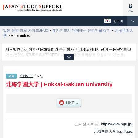
한국어
일본 유학 정보 사이트JPSS
>
홋카이도의 대학에서 유학지를 찾기
>
北海学園大
学
>
Humanities
재단법인 아시아학생문화협회와 주식회사 베네세코퍼레이션이 공동운영하고
있는JAPAN STUDY SUPPORT에서는 외국인 유학생을 모집하고 있는 약
1,300여 개의 대학・대학원・단기대학・전문학교의 정보를 게재하고 있습니
다.
여기에서는 北海学園大学 관한 자세한 정보를 게재하고 있어 Humanities 학부
홋카이도
/ 사립
및Economics 학부및Law 학부및Engineering 학부및Business Administration
학부 등의 학부별 정보, 모집정원과 합격자수 등의 입시정보, 시설안내, 교통정
北海学園大学
|
Hokkai-Gakuen University
보 등 외국인 유학생에게 유익하고 필요한 정보를 게재하고 있으므로 많이 이
용해 주시기 바랍니다.
오피셜 사이트:
https://www.hgu.jp/
北海学園大学Top Page