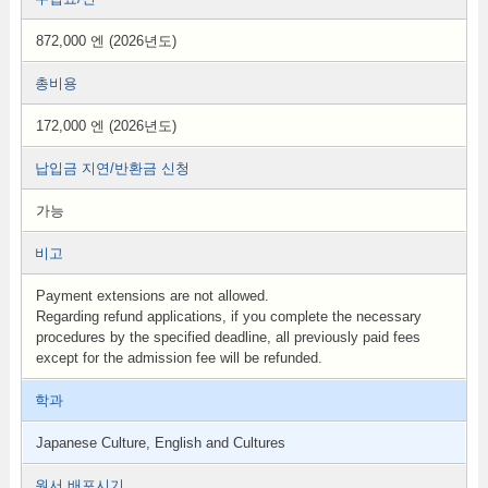
872,000 엔 (2026년도)
총비용
172,000 엔 (2026년도)
납입금 지연/반환금 신청
가능
비고
Payment extensions are not allowed.
Regarding refund applications, if you complete the necessary
procedures by the specified deadline, all previously paid fees
except for the admission fee will be refunded.
학과
Japanese Culture, English and Cultures
원서 배포시기