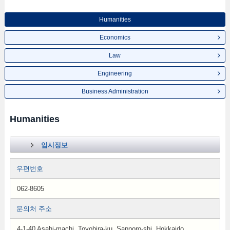
Humanities
Economics
Law
Engineering
Business Administration
Humanities
입시정보
우편번호
062-8605
문의처 주소
4-1-40 Asahi-machi, Toyohira-ku, Sapporo-shi, Hokkaido