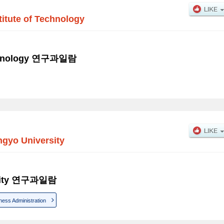
titute of Technology
Technology 연구과일람
ngyo University
ersity 연구과일람
ess Administration