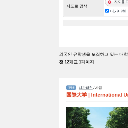
지도로 검색
니가타현
외국인 유학생을 모집하고 있는 대학
전 12개교 1페이지
니가타현
/ 사립
国際大学
|
International U