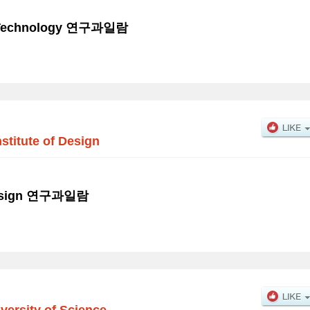
of Technology 연구과일람
stitute of Design
 Design 연구과일람
iversity of Science