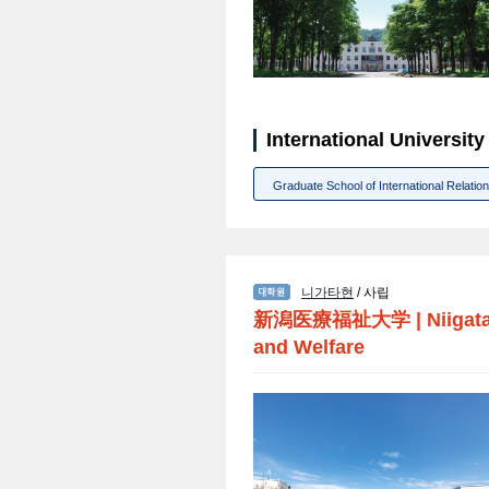
International Univers
Graduate School of International Relatio
니가타현
/ 사립
新潟医療福祉大学
|
Niigat
and Welfare