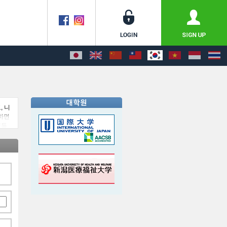
, 니
하면
생들
현에