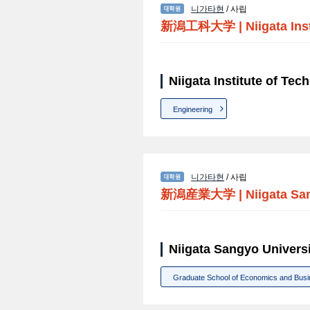
니가타현
/ 사립
新潟工科大学
|
Niigata Ins
Niigata Institute of 
Engineering
니가타현
/ 사립
新潟産業大学
|
Niigata Sa
Niigata Sangyo Univ
Graduate School of Economics and Busin