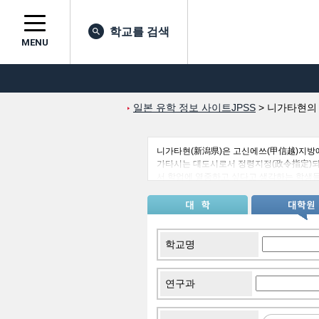
학교를 검색
MENU
일본 유학 정보 사이트JPSS
>
니가타현의
니가타현(新潟県)은 고신에쓰(甲信越)지방에
가타시는 대도시로서 정령지정(政令指定)되
서 학업에 열중하고 싶다고 생각하는 학생
과의 교류도 하고 있습니다. 다른 나라에서
는 사도섬(佐渡島)도 있어서 방학 때 이 곳
학교명
연구과