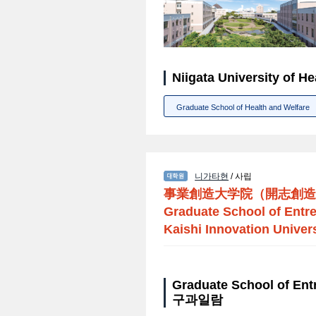
Niigata University of
Graduate School of Health and Welfare
니가타현
/ 사립
事業創造大学院（開志創造
Graduate School of Entre
Kaishi Innovation Univer
Graduate School of Entr
구과일람