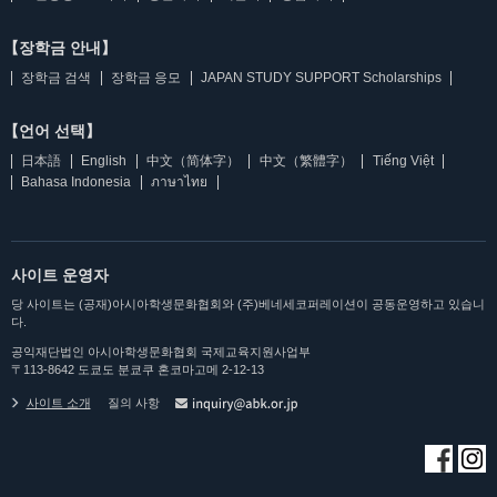
【장학금 안내】
장학금 검색
장학금 응모
JAPAN STUDY SUPPORT Scholarships
【언어 선택】
日本語
English
中文（简体字）
中文（繁體字）
Tiếng Việt
Bahasa Indonesia
ภาษาไทย
사이트 운영자
당 사이트는 (공재)아시아학생문화협회와 (주)베네세코퍼레이션이 공동운영하고 있습니
다.
공익재단법인 아시아학생문화협회 국제교육지원사업부
〒113-8642 도쿄도 분쿄쿠 혼코마고메 2-12-13
사이트 소개
질의 사항