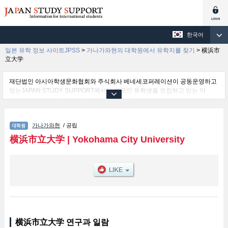
한국어
일본 유학 정보 사이트JPSS
>
가나가와현의 대학원에서 유학지를 찾기
>
横浜市
立大学
재단법인 아시아학생문화협회와 주식회사 베네세코퍼레이션이 공동운영하고
있는JAPAN STUDY SUPPORT에서는 외국인 유학생을 모집하고 있는 약
1,300여 개의 대학・대학원・단기대학・전문학교의 정보를 게재하고 있습니
다.
여기에서는 横浜市立大学 관한 자세한 정보를 게재하고 있어 Graduate
가나가와현
/ 공립
School of Medicine및국제 경영및도시사회 문화연구과및생명 나노시스템 과
학연구과및Graduate School of Medical Life Science및Graduate School of
横浜市立大学
|
Yokohama City University
Data Science 등의 연구과별 정보, 모집정원과 합격자수 등의 입시정보, 시설
안내, 교통정보 등 외국인 유학생에게 유익하고 필요한 정보를 게재하고 있으
므로 많이 이용해 주시기 바랍니다.
横浜市立大学 연구과 일람