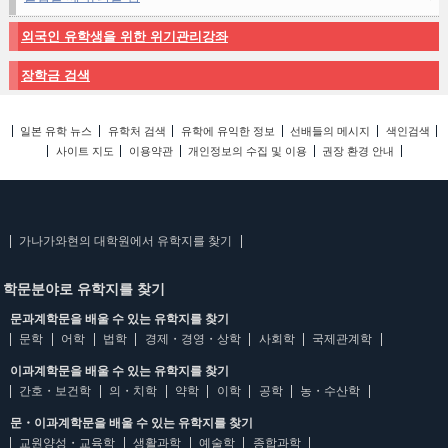
외국인 유학생을 위한 위기관리강좌
장학금 검색
일본 유학 뉴스
유학처 검색
유학에 유익한 정보
선배들의 메시지
색인검색
사이트 지도
이용약관
개인정보의 수집 및 이용
권장 환경 안내
가나가와현의 대학원에서 유학지를 찾기
학문분야로 유학지를 찾기
문과계학문을 배울 수 있는 유학지를 찾기
문학
어학
법학
경제・경영・상학
사회학
국제관계학
이과계학문을 배울 수 있는 유학지를 찾기
간호・보건학
의・치학
약학
이학
공학
농・수산학
문・이과계학문을 배울 수 있는 유학지를 찾기
교원양성・교육학
생활과학
예술학
종합과학