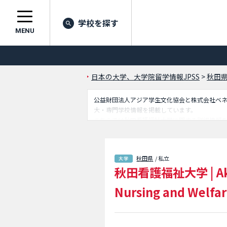
学校を探す
MENU
日本の大学、大学院留学情報JPSS
>
秋田
公益財団法人アジア学生文化協会と株式会社ベネッセ
大・専門学校情報を掲載しています。
こちらでは秋田看護福祉大学に関する詳細情報
ているので是非ご利用ください。
秋田県
/ 私立
秋田看護福祉大学
|
A
Nursing and Welfa