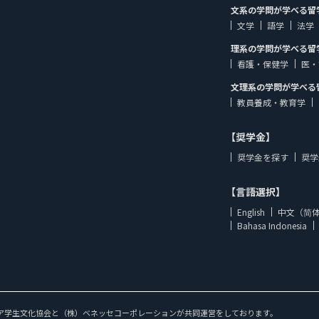
文系の学問が学べる留
文学
語学
法学
理系の学問が学べる留
看護・保健学
医・
文理系の学問が学べる
教員養成・教育学
【奨学金】
奨学金を探す
奨学
【言語選択】
English
中文（简
Bahasa Indonesia
ア学生文化協会と（株）ベネッセコーポレーションが共同運営をしております。