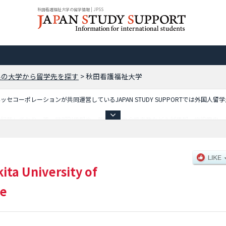
秋田看護福祉大学の留学情報 | JPSS
県の大学から留学先を探す
>
秋田看護福祉大学
コーポレーションが共同運営しているJAPAN STUDY SUPPORTでは外国人留
を記載しており、等、学部別情報や、募集定員や合格者数など入試情報、施設案内、
kita University of
re