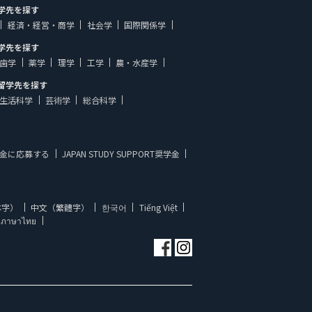
学先を探す
経済・経営・商学
社会学
国際関係学
学先を探す
歯学
薬学
理学
工学
農・水産学
留学先を探す
生活科学
芸術学
総合科学
金に応募する
JAPAN STUDY SUPPORT奨学金
体字）
中文（繁體字）
한국어
Tiếng Việt
ภาษาไทย