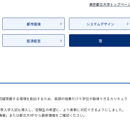
東京都立大学トップペー
都市環境
システムデザイン
経済経営
理
切磋琢磨する環境を創出するため、英語の授業だけで学位が取得できるカリキュラ
た秋季入学入試も導入し、受験生の希望に、より柔軟に対応できるようにしました。
情報」または都立大HPから最新情報をご確認ください。