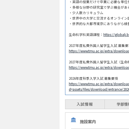
・英語の授業だけで卒業に必要な単位
・多様な分野の研究室で学ぶ機会があ
・少人数カリキュラム
・世界中の大学と交流するオンライン
・世界的な大都市東京にありながら緑
生命科学科英語課程：
https://globalj.b
2027年度私費外国人留学生入試 募集要
https://www.tmu.ac.jp/extra/downloa
2027年度私費外国人留学生入試（生
https://www.tmu.ac.jp/extra/downloa
2026年度秋季入学入試 募集要項
https://www.tmu.ac.jp/extra/downloa
d=assets/files/download/entrance/202
施設案内