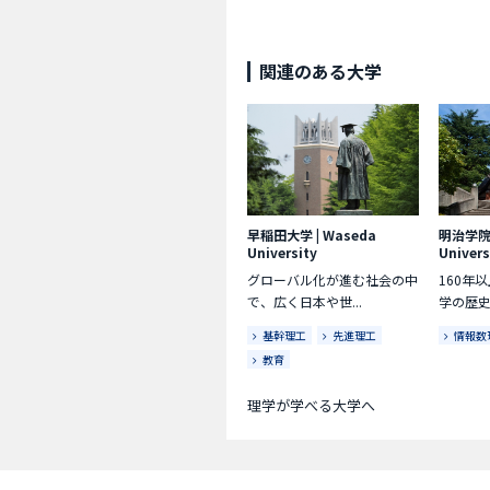
関連のある大学
早稲田大学
|
Waseda
明治学
University
Univers
グローバル化が進む社会の中
160年
で、広く日本や世...
学の歴史
基幹理工
先進理工
情報数
教育
理学が学べる大学へ