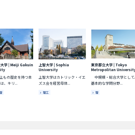
院大学
|
Meiji Gakuin
上智大学
|
Sophia
東京都立大学
|
Tokyo
ity
University
Metropolitan Universit
以上もの歴史を持つ本
上智大学はカトリック・イエ
中規模・総合大学として
は、キリ...
ズス会を経営母体...
基本的な学問分野...
理
理工
理