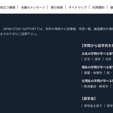
に役立つ情報
先輩のメッセージ
索引検索
サイトマップ
利用規約
です。 JAPAN STUDY SUPPORTでは、学校の特色や入試情報、学部一覧、施設
ますのでぜひご活用下さい。
【学問から留学先を
文系の学問が学べる留
文学
語学
法学
理系の学問が学べる留
看護・保健学
医・
文理系の学問が学べる
教員養成・教育学
【奨学金】
奨学金を探す
奨学