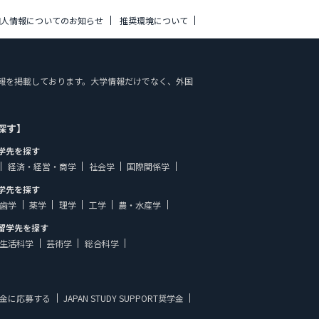
個人情報についてのお知らせ
推奨環境について
案内の情報を掲載しております。大学情報だけでなく、外国
探す】
学先を探す
経済・経営・商学
社会学
国際関係学
学先を探す
歯学
薬学
理学
工学
農・水産学
留学先を探す
生活科学
芸術学
総合科学
金に応募する
JAPAN STUDY SUPPORT奨学金