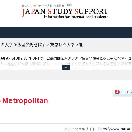
施設案内 | 理 | 東京都立大学の留学情報 | JPSS
都の大学から留学先を探す
>
東京都立大学
>
理
PAN STUDY SUPPORTは、公益財団法人アジア学生文化協会と株式会社ベネ
の人文社会学部や都市環境学部やシステムデザイン学部や法学部や経済経営学部や理
をお探しの方は是非ご利用下さい。その他、外国人留学生募集をしている約1,30
 Metropolitan
オフィシャルサイト:
https://www.tmu.ac.