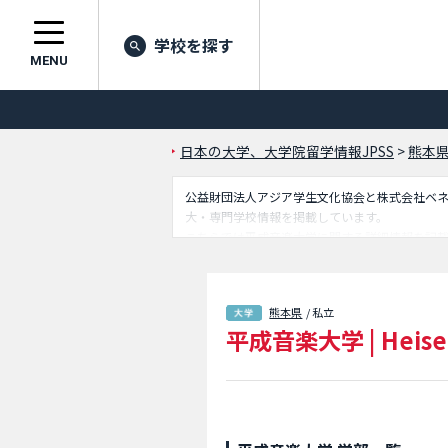
学校を探す
MENU
日本の大学、大学院留学情報JPSS
>
熊本
公益財団法人アジア学生文化協会と株式会社ベネッセ
大・専門学校情報を掲載しています。
こちらでは平成音楽大学に関する詳細情報を記
るので是非ご利用ください。
熊本県
/ 私立
平成音楽大学
|
Heise