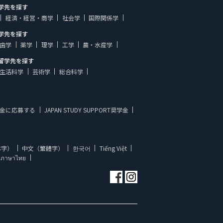
学先を探す
経済・経営・商学
社会学
国際関係学
学先を探す
歯学
薬学
理学
工学
農・水産学
留学先を探す
生活科学
芸術学
総合科学
金に応募する
JAPAN STUDY SUPPORT奨学金
体字）
中文（繁體字）
한국어
Tiếng Việt
ภาษาไทย