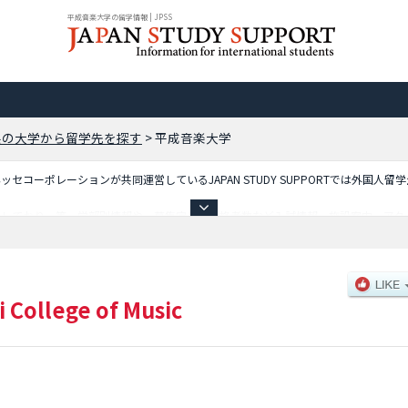
平成音楽大学の留学情報 | JPSS
県の大学から留学先を探す
>
平成音楽大学
コーポレーションが共同運営しているJAPAN STUDY SUPPORTでは外国人留
載しており、等、学部別情報や、募集定員や合格者数など入試情報、施設案内、アク
i College of Music