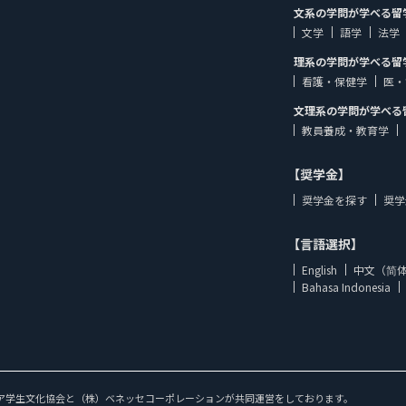
文系の学問が学べる留
文学
語学
法学
理系の学問が学べる留
看護・保健学
医・
文理系の学問が学べる
教員養成・教育学
【奨学金】
奨学金を探す
奨学
【言語選択】
English
中文（简
Bahasa Indonesia
ア学生文化協会と（株）ベネッセコーポレーションが共同運営をしております。