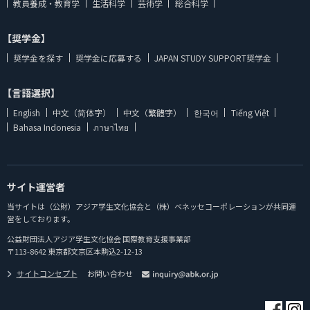
教員養成・教育学
生活科学
芸術学
総合科学
【奨学金】
奨学金を探す
奨学金に応募する
JAPAN STUDY SUPPORT奨学金
【言語選択】
English
中文（简体字）
中文（繁體字）
한국어
Tiếng Việt
Bahasa Indonesia
ภาษาไทย
サイト運営者
当サイトは（公財）アジア学生文化協会と（株）ベネッセコーポレーションが共同運
営をしております。
公益財団法人アジア学生文化協会 国際教育支援事業部
〒113-8642 東京都文京区本駒込2-12-13
サイトコンセプト
お問い合わせ