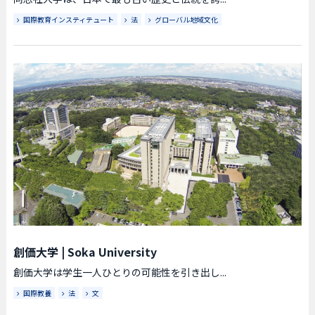
国際教育インスティテュート
法
グローバル地域文化
創価大学
|
Soka University
創価大学は学生一人ひとりの可能性を引き出し...
国際教養
法
文