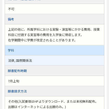
不可
備考
上記の他に、所属学科における実験・演習等にかかる費用、授業
科目に付随する実習等の費用を入学後に徴収します。
在学期間中に学費が改定されることがあります。
学科
法律, 国際関係法
願書配布時期
7月上旬
願書請求方法
その他(入試要項はHPよりダウンロード、または来校無料配布。
出願はインターネットによる出願のみ。)