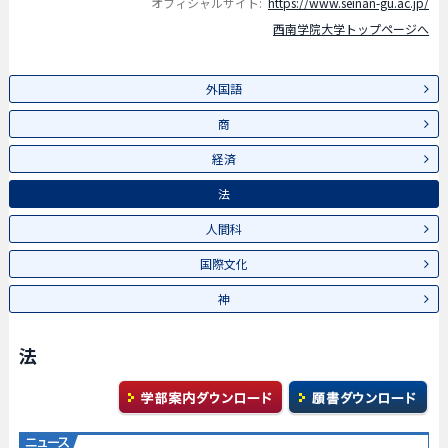
オフィシャルサイト:
https://www.seinan-gu.ac.jp/
西南学院大学トップページへ
外国語
商
経済
法
人間科
国際文化
神
法