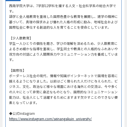
西南学院大学は、7学部12学科を擁する人文・社会科学系の総合大学で
す。
語学と全人格教育を重視した国際色豊かな教育を展開し、建学の精神に
基づいて、真理の探求および優れた人格の形成に励み、地域社会および
国際社会に奉仕する創造的な人を育てることを使命としています。
【少人数教育】
学生一人ひとりの個性を磨き、学びの理解を深めるため、少人数教育に
よるきめ細かな指導を重視し、学生同士や教員との人格的なふれあいや
双方向の対話により人間関係力やコミュニケーション力を養成していま
す。
【国際性】
ボーダーレス社会の現代、情報や知識がインターネットで国境を容易に
越えるようになりました。以前はごく限られた人だけに与えられた、ビ
ジネス、文化、政治など様々な場面における海外との交流は、今や多く
の人々にとって非常に身近なものとなり、国際的なコミュニケーション
能力は、社会人として活躍するためにますます欠かすことのできない要
素となっています。
◆公式Instagram
https://www.instagram.com/seinangakuin_university/