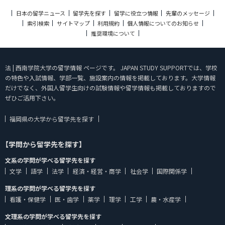
日本の留学ニュース
留学先を探す
留学に役立つ情報
先輩のメッセージ
索引検索
サイトマップ
利用規約
個人情報についてのお知らせ
推奨環境について
法 | 西南学院大学の留学情報 ページです。 JAPAN STUDY SUPPORTでは、学校
の特色や入試情報、学部一覧、施設案内の情報を掲載しております。大学情報
だけでなく、外国人留学生向けの試験情報や留学情報も掲載しておりますので
ぜひご活用下さい。
福岡県の大学から留学先を探す
【学問から留学先を探す】
文系の学問が学べる留学先を探す
文学
語学
法学
経済・経営・商学
社会学
国際関係学
理系の学問が学べる留学先を探す
看護・保健学
医・歯学
薬学
理学
工学
農・水産学
文理系の学問が学べる留学先を探す