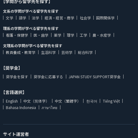
【学問から留学先を探す】
文系の学問が学べる留学先を探す
文学
語学
法学
経済・経営・商学
社会学
国際関係学
理系の学問が学べる留学先を探す
看護・保健学
医・歯学
薬学
理学
工学
農・水産学
文理系の学問が学べる留学先を探す
教員養成・教育学
生活科学
芸術学
総合科学
【奨学金】
奨学金を探す
奨学金に応募する
JAPAN STUDY SUPPORT奨学金
【言語選択】
English
中文（简体字）
中文（繁體字）
한국어
Tiếng Việt
Bahasa Indonesia
ภาษาไทย
サイト運営者