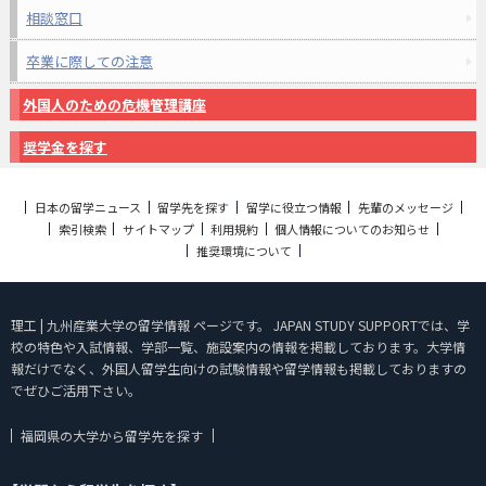
相談窓口
卒業に際しての注意
外国人のための危機管理講座
奨学金を探す
日本の留学ニュース
留学先を探す
留学に役立つ情報
先輩のメッセージ
索引検索
サイトマップ
利用規約
個人情報についてのお知らせ
推奨環境について
理工 | 九州産業大学の留学情報 ページです。 JAPAN STUDY SUPPORTでは、学
校の特色や入試情報、学部一覧、施設案内の情報を掲載しております。大学情
報だけでなく、外国人留学生向けの試験情報や留学情報も掲載しておりますの
でぜひご活用下さい。
福岡県の大学から留学先を探す