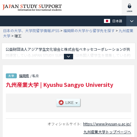
日本語
日本の大学、大学院留学情報JPSS
>
福岡県の大学から留学先を探す
>
九州産業
大学
>
理工
公益財団法人アジア学生文化協会と株式会社ベネッセコーポレーションが共
同運営しているJAPAN STUDY SUPPORTでは外国人留学生を募集している約
1,300校の大学・大学院・短大・専門学校情報を掲載しています。
こちらでは九州産業大学に関する詳細情報を記載しており、経済学部や商学
部や理工学部や芸術学部や国際文化学部や生命科学部や建築都市工学部や人
福岡県
/ 私立
間科学部や地域共創学部等、学部別情報や、募集定員や合格者数など入試情
九州産業大学
|
Kyushu Sangyo University
報、施設案内、アクセスなど外国人留学生に必要な情報を掲載しているので
是非ご利用ください。
オフィシャルサイト:
https://www.kyusan-u.ac.jp/
九州産業大学トップページへ