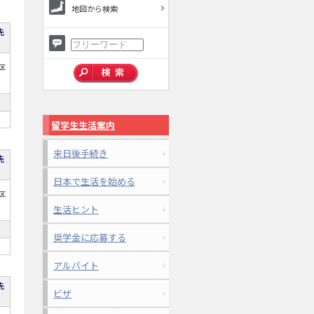
地図から検索
先
区
留学生生活案内
来日後手続き
先
日本で生活を始める
区
生活ヒント
奨学金に応募する
アルバイト
先
ビザ