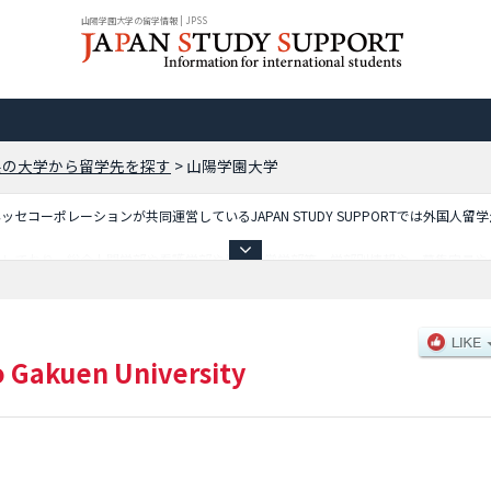
山陽学園大学の留学情報 | JPSS
県の大学から留学先を探す
>
山陽学園大学
コーポレーションが共同運営しているJAPAN STUDY SUPPORTでは外国人留
載しており、総合人間学部や看護学部や地域経営学部等、学部別情報や、募集定員や
是非ご利用ください。
 Gakuen University