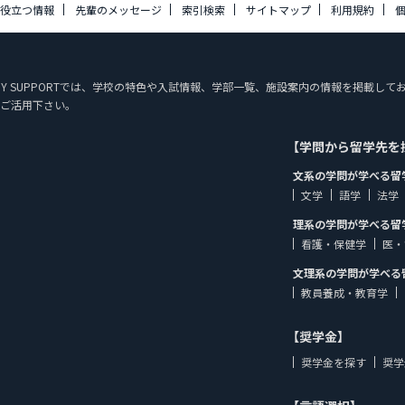
に役立つ情報
先輩のメッセージ
索引検索
サイトマップ
利用規約
STUDY SUPPORTでは、学校の特色や入試情報、学部一覧、施設案内の情報を掲載
ご活用下さい。
【学問から留学先を
文系の学問が学べる留
文学
語学
法学
理系の学問が学べる留
看護・保健学
医・
文理系の学問が学べる
教員養成・教育学
【奨学金】
奨学金を探す
奨学