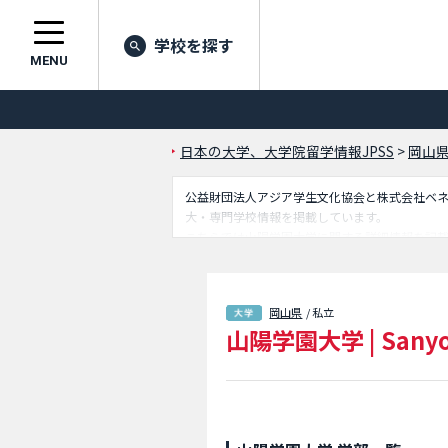
学校を探す
MENU
日本の大学、大学院留学情報JPSS
>
岡山
公益財団法人アジア学生文化協会と株式会社ベネッセ
大・専門学校情報を掲載しています。
こちらでは山陽学園大学に関する詳細情報を記
外国人留学生に必要な情報を掲載しているので
岡山県
/ 私立
山陽学園大学
|
Sanyo