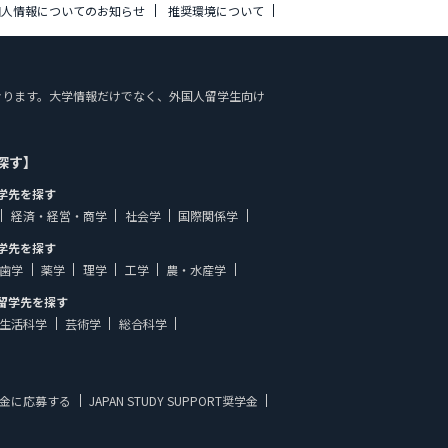
個人情報についてのお知らせ
推奨環境について
しております。大学情報だけでなく、外国人留学生向け
探す】
学先を探す
経済・経営・商学
社会学
国際関係学
学先を探す
歯学
薬学
理学
工学
農・水産学
留学先を探す
生活科学
芸術学
総合科学
金に応募する
JAPAN STUDY SUPPORT奨学金