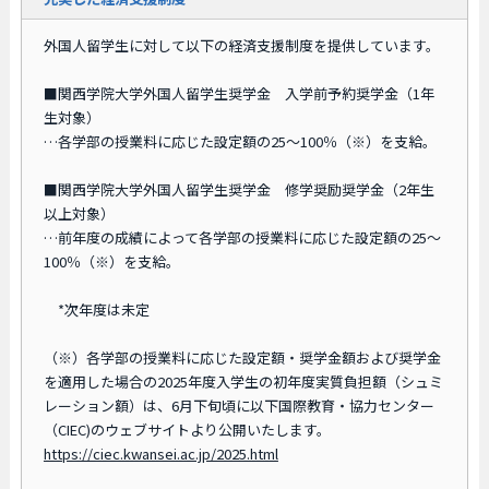
外国人留学生に対して以下の経済支援制度を提供しています。
■関西学院大学外国人留学生奨学金 入学前予約奨学金（1年
生対象）
…各学部の授業料に応じた設定額の25～100％（※）を支給。
■関西学院大学外国人留学生奨学金 修学奨励奨学金（2年生
以上対象）
…前年度の成績によって各学部の授業料に応じた設定額の25～
100％（※）を支給。
*次年度は未定
（※）各学部の授業料に応じた設定額・奨学金額および奨学金
を適用した場合の2025年度入学生の初年度実質負担額（シュミ
レーション額）は、6月下旬頃に以下国際教育・協力センター
（CIEC)のウェブサイトより公開いたします。
https://ciec.kwansei.ac.jp/2025.html