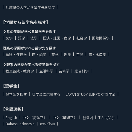
兵庫県の大学から留学先を探す
【学問から留学先を探す】
文系の学問が学べる留学先を探す
文学
語学
法学
経済・経営・商学
社会学
国際関係学
理系の学問が学べる留学先を探す
看護・保健学
医・歯学
薬学
理学
工学
農・水産学
文理系の学問が学べる留学先を探す
教員養成・教育学
生活科学
芸術学
総合科学
【奨学金】
奨学金を探す
奨学金に応募する
JAPAN STUDY SUPPORT奨学金
【言語選択】
English
中文（简体字）
中文（繁體字）
한국어
Tiếng Việt
Bahasa Indonesia
ภาษาไทย