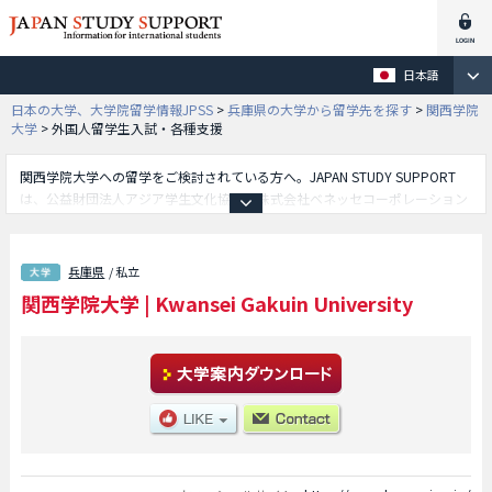
日本語
日本の大学、大学院留学情報JPSS
>
兵庫県の大学から留学先を探す
>
関西学院
大学
>
外国人留学生入試・各種支援
関西学院大学への留学をご検討されている方へ。JAPAN STUDY SUPPORT
は、公益財団法人アジア学生文化協会と株式会社ベネッセコーポレーション
が共同運営している外国人留学生向け日本留学情報サイトです。関西学院大
学の外国人留学生入試・各種支援学部や神学部や文学部や社会学部や法学部
や経済学部や商学部や理学部や総合政策学部や人間福祉学部や教育学部や国
兵庫県
/ 私立
際学部や工学部や生命環境学部や建築学部等、学部別の詳細情報も掲載して
関西学院大学
|
Kwansei Gakuin University
いますので、関西学院大学に関する留学情報をお探しの方は是非ご利用下さ
い。その他、外国人留学生募集をしている約1,300校の大学・大学院・短
大・専門学校情報も掲載しています。