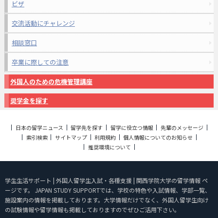
ビザ
交流活動にチャレンジ
相談窓口
卒業に際しての注意
外国人のための危機管理講座
奨学金を探す
日本の留学ニュース
留学先を探す
留学に役立つ情報
先輩のメッセージ
索引検索
サイトマップ
利用規約
個人情報についてのお知らせ
推奨環境について
学生生活サポート | 外国人留学生入試・各種支援 | 関西学院大学の留学情報 ペ
ージです。 JAPAN STUDY SUPPORTでは、学校の特色や入試情報、学部一覧、
施設案内の情報を掲載しております。大学情報だけでなく、外国人留学生向け
の試験情報や留学情報も掲載しておりますのでぜひご活用下さい。