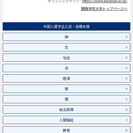
オフィシャルサイト:
https://www.kwansei.ac.jp/
関西学院大学トップページへ
外国人留学生入試・各種支援
神
文
社会
法
経済
商
理
総合政策
人間福祉
教育