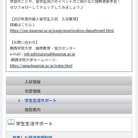
学部のことや、留学生向けのイベントのご紹介など随時更新予定！
ぜひフォローしてチェックしてみましょう♪
【2027年度外国人留学生入試 入試要項】
詳細はこちら↓
https://ciec.kwansei.ac.jp/page/examination-department.html
【お問い合わせ】
関西学院大学 国際教育・協力センター
e-mail：
intl-admissions@kwansei.ac.jp
-関西学院大学ホームページ-
https://www.kwansei.ac.jp/index.html
入試情報
学部情報
学生生活サポート
施設案内
学生生活サポート
充実した経済支援制度