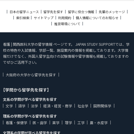
日本の留学ニュース
留学先を探す
留学に役立つ情報
先輩のメッセージ
索引検索
サイトマップ
利用規約
個人情報についてのお知らせ
推奨環境について
看護 | 関西医科大学の留学情報 ページです。 JAPAN STUDY SUPPORTでは、学
校の特色や入試情報、学部一覧、施設案内の情報を掲載しております。大学情
報だけでなく、外国人留学生向けの試験情報や留学情報も掲載しておりますの
でぜひご活用下さい。
大阪府の大学から留学先を探す
【学問から留学先を探す】
文系の学問が学べる留学先を探す
文学
語学
法学
経済・経営・商学
社会学
国際関係学
理系の学問が学べる留学先を探す
看護・保健学
医・歯学
薬学
理学
工学
農・水産学
文理系の学問が学べる留学先を探す