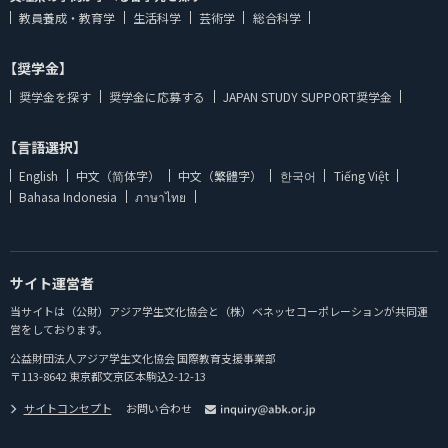
教員養成・教育学
生活科学
芸術学
総合科学
【奨学金】
奨学金を探す
奨学金に応募する
JAPAN STUDY SUPPORT奨学金
【言語選択】
English
中文（简体字）
中文（繁體字）
한국어
Tiếng Việt
Bahasa Indonesia
ภาษาไทย
サイト運営者
当サイトは（公財）アジア学生文化協会と（株）ベネッセコーポレーションが共同運
営をしております。
公益財団法人アジア学生文化協会 国際教育支援事業部
〒113-8642 東京都文京区本駒込2-12-13
サイトコンセプト
お問い合わせ