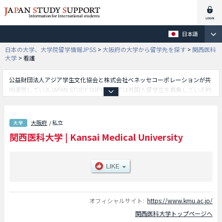
日本語
日本の大学、大学院留学情報JPSS
>
大阪府の大学から留学先を探す
>
関西医科
大学
>
看護
公益財団法人アジア学生文化協会と株式会社ベネッセコーポレーションが共
同運営しているJAPAN STUDY SUPPORTでは外国人留学生を募集している約
1,300校の大学・大学院・短大・専門学校情報を掲載しています。
こちらでは関西医科大学に関する詳細情報を記載しており、医学部や看護学
部やリハビリテーション学部等、学部別情報や、募集定員や合格者数など入
大阪府
/ 私立
試情報、施設案内、アクセスなど外国人留学生に必要な情報を掲載している
関西医科大学
|
Kansai Medical University
ので是非ご利用ください。
オフィシャルサイト:
https://www.kmu.ac.jp/
関西医科大学トップページへ