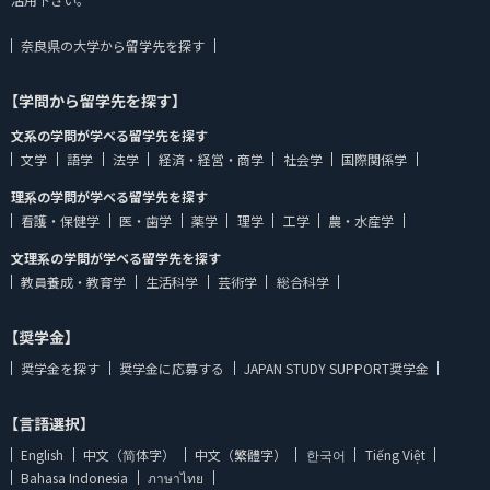
奈良県の大学から留学先を探す
【学問から留学先を探す】
文系の学問が学べる留学先を探す
文学
語学
法学
経済・経営・商学
社会学
国際関係学
理系の学問が学べる留学先を探す
看護・保健学
医・歯学
薬学
理学
工学
農・水産学
文理系の学問が学べる留学先を探す
教員養成・教育学
生活科学
芸術学
総合科学
【奨学金】
奨学金を探す
奨学金に応募する
JAPAN STUDY SUPPORT奨学金
【言語選択】
English
中文（简体字）
中文（繁體字）
한국어
Tiếng Việt
Bahasa Indonesia
ภาษาไทย