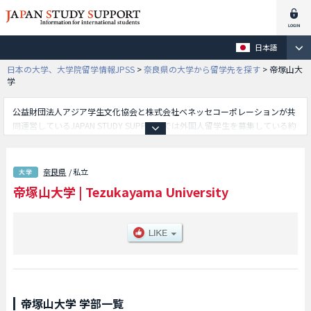
日本語
日本の大学、大学院留学情報JPSS
>
奈良県の大学から留学先を探す
>
帝塚山大
学
公益財団法人アジア学生文化協会と株式会社ベネッセコーポレーションが共
同運営しているJAPAN STUDY SUPPORTでは外国人留学生を募集している約
1,300校の大学・大学院・短大・専門学校情報を掲載しています。
こちらでは帝塚山大学に関する詳細情報を記載しており、文学部や経済経営
学部や法学部や現代生活学部や心理学部等、学部別情報や、募集定員や合格
奈良県
/ 私立
者数など入試情報、施設案内、アクセスなど外国人留学生に必要な情報を掲
帝塚山大学
|
Tezukayama University
載しているので是非ご利用ください。
帝塚山大学 学部一覧