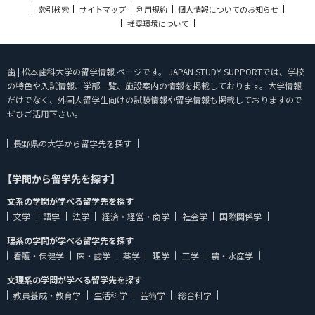
索引検索
サイトマップ
利用規約
個人情報についてのお知らせ
推奨環境について
歯 | 松本歯科大学の留学情報 ページです。 JAPAN STUDY SUPPORTでは、学校
の特色や入試情報、学部一覧、施設案内の情報を掲載しております。大学情報
だけでなく、外国人留学生向けの試験情報や留学情報も掲載しておりますので
ぜひご活用下さい。
長野県の大学から留学先を探す
【学問から留学先を探す】
文系の学問が学べる留学先を探す
文学
語学
法学
経済・経営・商学
社会学
国際関係学
理系の学問が学べる留学先を探す
看護・保健学
医・歯学
薬学
理学
工学
農・水産学
文理系の学問が学べる留学先を探す
教員養成・教育学
生活科学
芸術学
総合科学