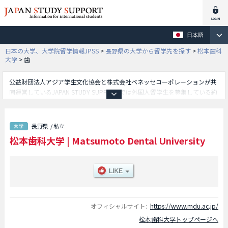
日本語
日本の大学、大学院留学情報JPSS
>
長野県の大学から留学先を探す
>
松本歯科
大学
>
歯
公益財団法人アジア学生文化協会と株式会社ベネッセコーポレーションが共
同運営しているJAPAN STUDY SUPPORTでは外国人留学生を募集している約
1,300校の大学・大学院・短大・専門学校情報を掲載しています。
こちらでは松本歯科大学に関する詳細情報を記載しており、歯学部等、学部
別情報や、募集定員や合格者数など入試情報、施設案内、アクセスなど外国
長野県
/ 私立
人留学生に必要な情報を掲載しているので是非ご利用ください。
松本歯科大学
|
Matsumoto Dental University
オフィシャルサイト:
https://www.mdu.ac.jp/
松本歯科大学トップページへ