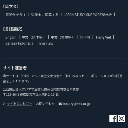
【奨学金】
奨学金を探す
奨学金に応募する
JAPAN STUDY SUPPORT奨学金
【言語選択】
English
中文（简体字）
中文（繁體字）
한국어
Tiếng Việt
Bahasa Indonesia
ภาษาไทย
サイト運営者
当サイトは（公財）アジア学生文化協会と（株）ベネッセコーポレーションが共同運
営をしております。
公益財団法人アジア学生文化協会 国際教育支援事業部
〒113-8642 東京都文京区本駒込2-12-13
サイトコンセプト
お問い合わせ