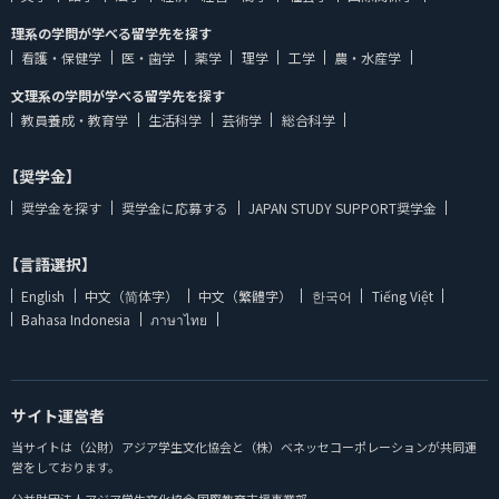
理系の学問が学べる留学先を探す
看護・保健学
医・歯学
薬学
理学
工学
農・水産学
文理系の学問が学べる留学先を探す
教員養成・教育学
生活科学
芸術学
総合科学
【奨学金】
奨学金を探す
奨学金に応募する
JAPAN STUDY SUPPORT奨学金
【言語選択】
English
中文（简体字）
中文（繁體字）
한국어
Tiếng Việt
Bahasa Indonesia
ภาษาไทย
サイト運営者
当サイトは（公財）アジア学生文化協会と（株）ベネッセコーポレーションが共同運
営をしております。