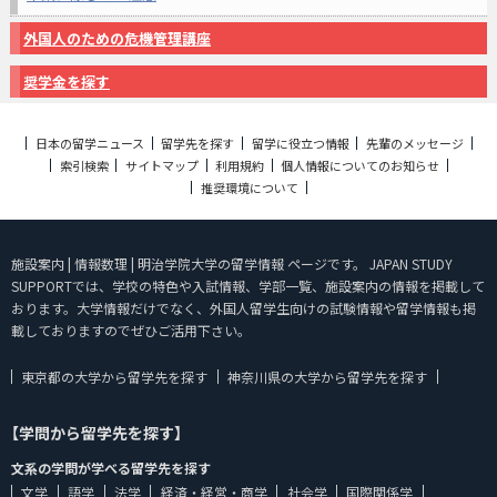
外国人のための危機管理講座
奨学金を探す
日本の留学ニュース
留学先を探す
留学に役立つ情報
先輩のメッセージ
索引検索
サイトマップ
利用規約
個人情報についてのお知らせ
推奨環境について
施設案内 | 情報数理 | 明治学院大学の留学情報 ページです。 JAPAN STUDY
SUPPORTでは、学校の特色や入試情報、学部一覧、施設案内の情報を掲載して
おります。大学情報だけでなく、外国人留学生向けの試験情報や留学情報も掲
載しておりますのでぜひご活用下さい。
東京都の大学から留学先を探す
神奈川県の大学から留学先を探す
【学問から留学先を探す】
文系の学問が学べる留学先を探す
文学
語学
法学
経済・経営・商学
社会学
国際関係学