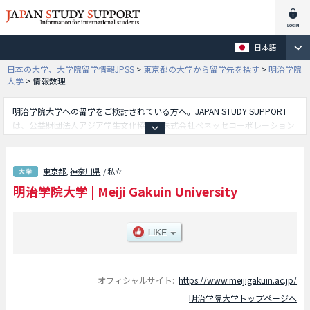
日本語
日本の大学、大学院留学情報JPSS
>
東京都の大学から留学先を探す
>
明治学院
大学
>
情報数理
明治学院大学への留学をご検討されている方へ。JAPAN STUDY SUPPORT
は、公益財団法人アジア学生文化協会と株式会社ベネッセコーポレーション
が共同運営している外国人留学生向け日本留学情報サイトです。明治学院大
学の文学部や経済学部や社会学部や法学部や国際学部や心理学部や情報数理
学部等、学部別の詳細情報も掲載していますので、明治学院大学に関する留
東京都
,
神奈川県
/ 私立
学情報をお探しの方は是非ご利用下さい。その他、外国人留学生募集をして
明治学院大学
|
Meiji Gakuin University
いる約1,300校の大学・大学院・短大・専門学校情報も掲載しています。
オフィシャルサイト:
https://www.meijigakuin.ac.jp/
明治学院大学トップページへ