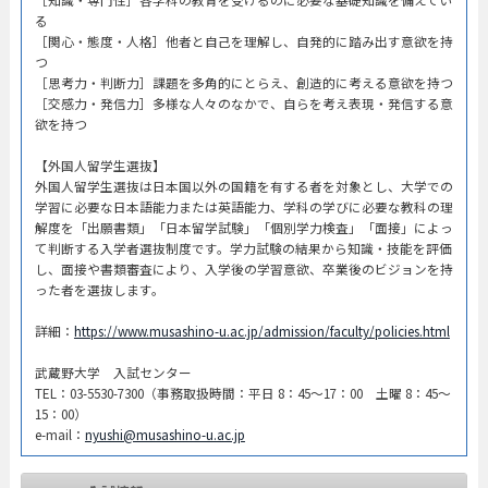
る
［関心・態度・人格］他者と自己を理解し、自発的に踏み出す意欲を持
つ
［思考力・判断力］課題を多角的にとらえ、創造的に考える意欲を持つ
［交感力・発信力］多様な人々のなかで、自らを考え表現・発信する意
欲を持つ
【外国人留学生選抜】
外国人留学生選抜は日本国以外の国籍を有する者を対象とし、大学での
学習に必要な日本語能力または英語能力、学科の学びに必要な教科の理
解度を「出願書類」「日本留学試験」「個別学力検査」「面接」によっ
て判断する入学者選抜制度です。学力試験の結果から知識・技能を評価
し、面接や書類審査により、入学後の学習意欲、卒業後のビジョンを持
った者を選抜します。
詳細：
https://www.musashino-u.ac.jp/admission/faculty/policies.html
武蔵野大学 入試センター
TEL：03-5530-7300（事務取扱時間：平日 8：45～17：00 土曜 8：45～
15：00）
e-mail：
nyushi@musashino-u.ac.jp