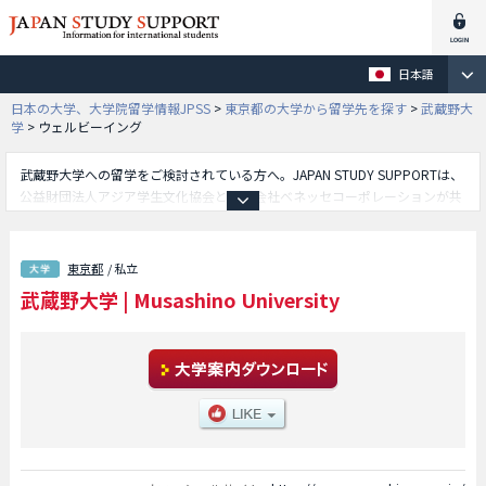
日本語
日本の大学、大学院留学情報JPSS
>
東京都の大学から留学先を探す
>
武蔵野大
学
>
ウェルビーイング
武蔵野大学への留学をご検討されている方へ。JAPAN STUDY SUPPORTは、
公益財団法人アジア学生文化協会と株式会社ベネッセコーポレーションが共
同運営している外国人留学生向け日本留学情報サイトです。武蔵野大学のア
ントレプレナーシップ学部やウェルビーイング学部やグローバル学部や工学
部やデータサイエンス学部や文学部や経済学部や経営学部や法学部や人間科
東京都
/ 私立
学学部等、学部別の詳細情報も掲載していますので、武蔵野大学に関する留
武蔵野大学
|
Musashino University
学情報をお探しの方は是非ご利用下さい。その他、外国人留学生募集をして
いる約1,300校の大学・大学院・短大・専門学校情報も掲載しています。