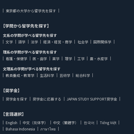
東京都の大学から留学先を探す
【学問から留学先を探す】
文系の学問が学べる留学先を探す
文学
語学
法学
経済・経営・商学
社会学
国際関係学
理系の学問が学べる留学先を探す
看護・保健学
医・歯学
薬学
理学
工学
農・水産学
文理系の学問が学べる留学先を探す
教員養成・教育学
生活科学
芸術学
総合科学
【奨学金】
奨学金を探す
奨学金に応募する
JAPAN STUDY SUPPORT奨学金
【言語選択】
English
中文（简体字）
中文（繁體字）
한국어
Tiếng Việt
Bahasa Indonesia
ภาษาไทย