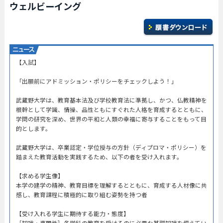
ウェルビーイング
【入試】
「出願前にアドミッション・ポリシーをチェックしよう！」
武蔵野大学は、教育基本法及び学校教育法に準拠し、かつ、仏教精神を
根幹として学識、情操、品性ともにすぐれた人格を育成するとともに、
学問の研究を深め、世界の平和と人類の幸福に寄与することをもって目
的とします。
武蔵野大学は、卒業認定・学位授与の方針（ディプロマ・ポリシー）を
踏まえた教育活動を実践するため、以下の者を受け入れます。
【求める学生像】
本学の建学の精神、教育目標を理解するとともに、育成する人材像に共
感し、教育課程に積極的に取り組む姿勢を持つ者
【受け入れる学生に期待する能力・態度】
［知識・専門性］各学科の教育を受けるのに必要な基礎知識を備えてい