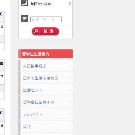
地図から検索
住
府台
留学生生活案内
住
来日後手続き
府台
日本で生活を始める
生活ヒント
奨学金に応募する
住
アルバイト
府台
ビザ