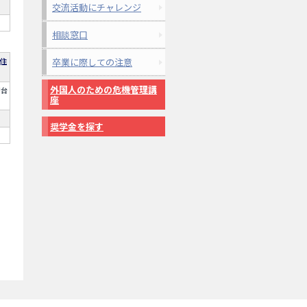
交流活動にチャレンジ
相談窓口
住
卒業に際しての注意
外国人のための危機管理講
府台
座
奨学金を探す