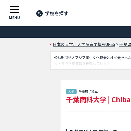
学校を探す
MENU
日本の大学、大学院留学情報JPSS
>
千葉
公益財団法人アジア学生文化協会と株式会社ベネッセ
大・専門学校情報を掲載しています。
こちらでは千葉商科大学に関する詳細情報を記
案内、アクセスなど外国人留学生に必要な情報
千葉県
/ 私立
千葉商科大学
|
Chiba