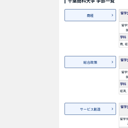
千葉商科大学 学部一覧
留学
商経
留学
学科
商
経
留学
総合政策
留学
学科
経済
留学
サービス創造
留学