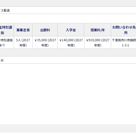
ビス創造
生特別選
お問い合わせ先
募集定員
出願料
入学金
授業料/年
抜
所
生特別選抜
5人 (2027
￥35,000 (2027
￥140,000 (2027
￥919,000 (2027
千葉県市川市国
あり
年度)
年度)
年度)
年度)
1-3-1
社会