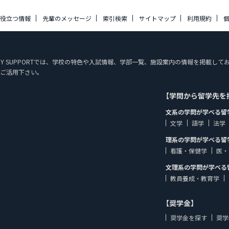
に役立つ情報
先輩のメッセージ
索引検索
サイトマップ
利用規約
STUDY SUPPORTでは、学校の特色や入試情報、学部一覧、施設案内の情報を掲載
ご活用下さい。
【学問から留学先を
文系の学問が学べる留
文学
語学
法学
理系の学問が学べる留
看護・保健学
医・
文理系の学問が学べる
教員養成・教育学
【奨学金】
奨学金を探す
奨学