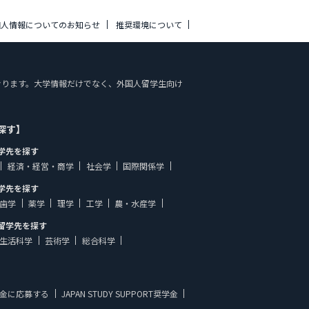
個人情報についてのお知らせ
推奨環境について
しております。大学情報だけでなく、外国人留学生向け
探す】
学先を探す
経済・経営・商学
社会学
国際関係学
学先を探す
歯学
薬学
理学
工学
農・水産学
留学先を探す
生活科学
芸術学
総合科学
金に応募する
JAPAN STUDY SUPPORT奨学金