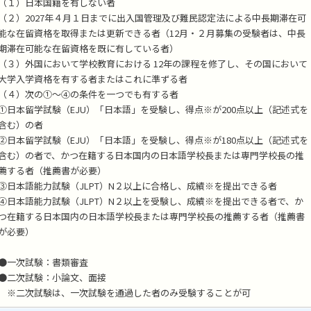
（１）日本国籍を有しない者
（２）2027年４月１日までに出入国管理及び難民認定法による中長期滞在可
能な在留資格を取得または更新できる者（12月・２月募集の受験者は、中長
期滞在可能な在留資格を既に有している者）
（３）外国において学校教育における 12年の課程を修了し、その国において
大学入学資格を有する者またはこれに準ずる者
（４）次の①〜④の条件を一つでも有する者
①日本留学試験（EJU）「日本語」を受験し、得点※が200点以上（記述式を
含む）の者
②日本留学試験（EJU）「日本語」を受験し、得点※が180点以上（記述式を
含む）の者で、かつ在籍する日本国内の日本語学校長または専門学校長の推
薦する者（推薦書が必要）
③日本語能力試験（JLPT）N２以上に合格し、成績※を提出できる者
④日本語能力試験（JLPT）N２以上を受験し、成績※を提出できる者で、か
つ在籍する日本国内の日本語学校長または専門学校長の推薦する者（推薦書
が必要）
●一次試験：書類審査
●二次試験：小論文、面接
※二次試験は、一次試験を通過した者のみ受験することが可