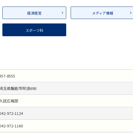
経済経営
メディア情報
スポーツ科
357-8555
埼玉県飯能市阿須698
入試広報部
042-972-1124
042-972-1160