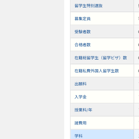
留学生特別選抜
募集定員
受験者数
合格者数
在籍総留学生（留学ビザ）数
在籍私費外国人留学生数
出願料
入学金
授業料/年
諸費用
学科