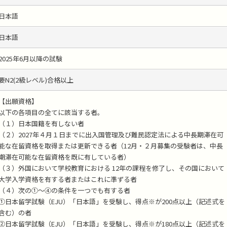
日本語
日本語
2025年6月以降の試験
要N2(2級レベル)合格以上
【出願資格】
以下の各項目の全てに該当する者。
（１）日本国籍を有しない者
（２）2027年４月１日までに出入国管理及び難民認定法による中長期滞在可
能な在留資格を取得または更新できる者（12月・２月募集の受験者は、中長
期滞在可能な在留資格を既に有している者）
（３）外国において学校教育における 12年の課程を修了し、その国において
大学入学資格を有する者またはこれに準ずる者
（４）次の①〜④の条件を一つでも有する者
①日本留学試験（EJU）「日本語」を受験し、得点※が200点以上（記述式を
含む）の者
②日本留学試験（EJU）「日本語」を受験し、得点※が180点以上（記述式を