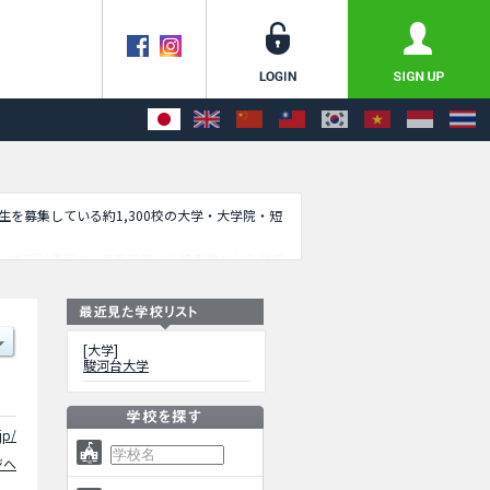
学生を募集している約1,300校の大学・大学院・短
、学部別情報や、募集定員や合格者数など入試情
[大学]
駿河台大学
jp/
ジへ