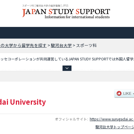
スポーツ科 | 駿河台大学の留学情報 | JPSS
県の大学から留学先を探す
>
駿河台大学
>
スポーツ科
コーポレーションが共同運営しているJAPAN STUDY SUPPORTでは外国人留
しており、法学部や経済経営学部やメディア情報学部や心理学部やスポーツ科学部等
要な情報を掲載しているので是非ご利用ください。
ai University
オフィシャルサイト:
https://www.surugadai.ac.
駿河台大学トップペー