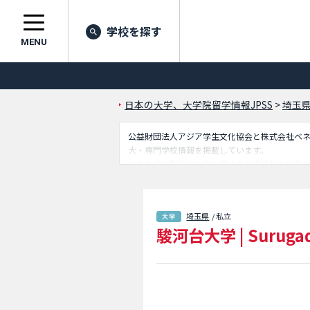
学校を探す
MENU
日本の大学、大学院留学情報JPSS
>
埼玉
公益財団法人アジア学生文化協会と株式会社ベネッセ
大・専門学校情報を掲載しています。
こちらでは駿河台大学に関する詳細情報を記載
報、施設案内、アクセスなど外国人留学生に必
埼玉県
/ 私立
駿河台大学
|
Surugad