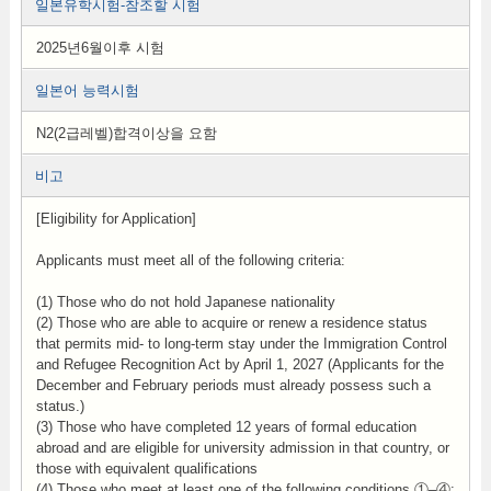
일본유학시험-참조할 시험
2025년6월이후 시험
일본어 능력시험
N2(2급레벨)합격이상을 요함
비고
[Eligibility for Application]
Applicants must meet all of the following criteria:
(1) Those who do not hold Japanese nationality
(2) Those who are able to acquire or renew a residence status
that permits mid- to long-term stay under the Immigration Control
and Refugee Recognition Act by April 1, 2027 (Applicants for the
December and February periods must already possess such a
status.)
(3) Those who have completed 12 years of formal education
abroad and are eligible for university admission in that country, or
those with equivalent qualifications
(4) Those who meet at least one of the following conditions ①–④: