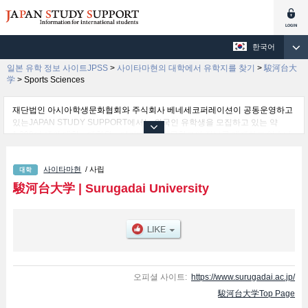
한국어
일본 유학 정보 사이트JPSS
>
사이타마현의 대학에서 유학지를 찾기
>
駿河台大
学
>
Sports Sciences
재단법인 아시아학생문화협회와 주식회사 베네세코퍼레이션이 공동운영하고
있는JAPAN STUDY SUPPORT에서는 외국인 유학생을 모집하고 있는 약
1,300여 개의 대학・대학원・단기대학・전문학교의 정보를 게재하고 있습니
다.
여기에서는 駿河台大学 관한 자세한 정보를 게재하고 있어 Law 학부및
사이타마현
/ 사립
Economics and Management 학부및Media and Information Resources 학부
및Psychology 학부및Sports Sciences 학부 등의 학부별 정보, 모집정원과 합
駿河台大学
|
Surugadai University
격자수 등의 입시정보, 시설안내, 교통정보 등 외국인 유학생에게 유익하고 필
요한 정보를 게재하고 있으므로 많이 이용해 주시기 바랍니다.
오피셜 사이트:
https://www.surugadai.ac.jp/
駿河台大学Top Page