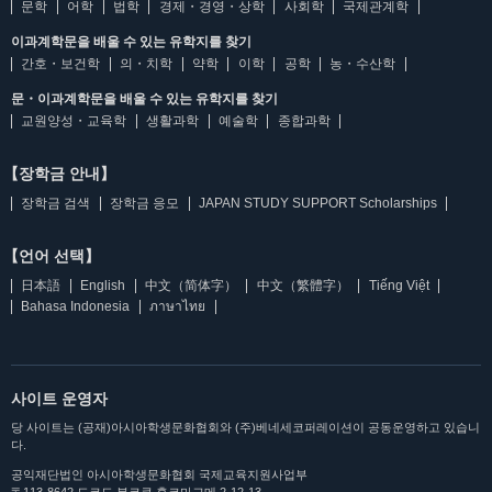
문학
어학
법학
경제・경영・상학
사회학
국제관계학
이과계학문을 배울 수 있는 유학지를 찾기
간호・보건학
의・치학
약학
이학
공학
농・수산학
문・이과계학문을 배울 수 있는 유학지를 찾기
교원양성・교육학
생활과학
예술학
종합과학
【장학금 안내】
장학금 검색
장학금 응모
JAPAN STUDY SUPPORT Scholarships
【언어 선택】
日本語
English
中文（简体字）
中文（繁體字）
Tiếng Việt
Bahasa Indonesia
ภาษาไทย
사이트 운영자
당 사이트는 (공재)아시아학생문화협회와 (주)베네세코퍼레이션이 공동운영하고 있습니
다.
공익재단법인 아시아학생문화협회 국제교육지원사업부