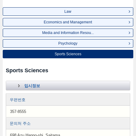
Law
Economics and Management
Media and Information Resou...
Psychology
Sports Sciences
Sports Sciences
입시정보
우편번호
357-8555
문의처 주소
698 Azu Hanno-shi, Saitama