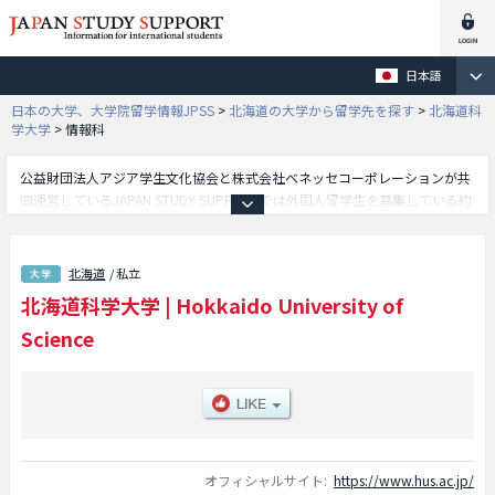
日本語
日本の大学、大学院留学情報JPSS
>
北海道の大学から留学先を探す
>
北海道科
学大学
>
情報科
公益財団法人アジア学生文化協会と株式会社ベネッセコーポレーションが共
同運営しているJAPAN STUDY SUPPORTでは外国人留学生を募集している約
1,300校の大学・大学院・短大・専門学校情報を掲載しています。
こちらでは北海道科学大学に関する詳細情報を記載しており、保健医療学部
や工学部や未来デザイン学部や薬学部や情報科学部等、学部別情報や、募集
北海道
/ 私立
定員や合格者数など入試情報、施設案内、アクセスなど外国人留学生に必要
北海道科学大学
|
Hokkaido University of
な情報を掲載しているので是非ご利用ください。
Science
オフィシャルサイト:
https://www.hus.ac.jp/