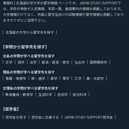
情報科 | 北海道科学大学の留学情報 ページです。 JAPAN STUDY SUPPORTで
は、学校の特色や入試情報、学部一覧、施設案内の情報を掲載しております。
大学情報だけでなく、外国人留学生向けの試験情報や留学情報も掲載しており
ますのでぜひご活用下さい。
北海道の大学から留学先を探す
【学問から留学先を探す】
文系の学問が学べる留学先を探す
文学
語学
法学
経済・経営・商学
社会学
国際関係学
理系の学問が学べる留学先を探す
看護・保健学
医・歯学
薬学
理学
工学
農・水産学
文理系の学問が学べる留学先を探す
教員養成・教育学
生活科学
芸術学
総合科学
【奨学金】
奨学金を探す
奨学金に応募する
JAPAN STUDY SUPPORT奨学金