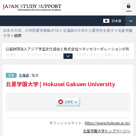
日本語
日本の大学、大学院留学情報JPSS
>
北海道の大学から留学先を探す
>
北星学園
大学
>
国際
公益財団法人アジア学生文化協会と株式会社ベネッセコーポレーションが共
同運営しているJAPAN STUDY SUPPORTでは外国人留学生を募集している約
1,300校の大学・大学院・短大・専門学校情報を掲載しています。
こちらでは北星学園大学に関する詳細情報を記載しており、文学部や経済学
部や社会福祉学部や情報科（仮称・設置構想中）学部や国際学部等、学部別
北海道
/ 私立
情報や、募集定員や合格者数など入試情報、施設案内、アクセスなど外国人
北星学園大学
|
Hokusei Gakuen University
留学生に必要な情報を掲載しているので是非ご利用ください。
オフィシャルサイト:
https://www.hokusei.ac.jp/
北星学園大学トップページへ