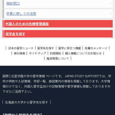
相談窓口
卒業に際しての注意
外国人のための危機管理講座
奨学金を探す
日本の留学ニュース
留学先を探す
留学に役立つ情報
先輩のメッセージ
索引検索
サイトマップ
利用規約
個人情報についてのお知らせ
推奨環境について
国際 | 北星学園大学の留学情報 ページです。 JAPAN STUDY SUPPORTでは、学
校の特色や入試情報、学部一覧、施設案内の情報を掲載しております。大学情
報だけでなく、外国人留学生向けの試験情報や留学情報も掲載しておりますの
でぜひご活用下さい。
北海道の大学から留学先を探す