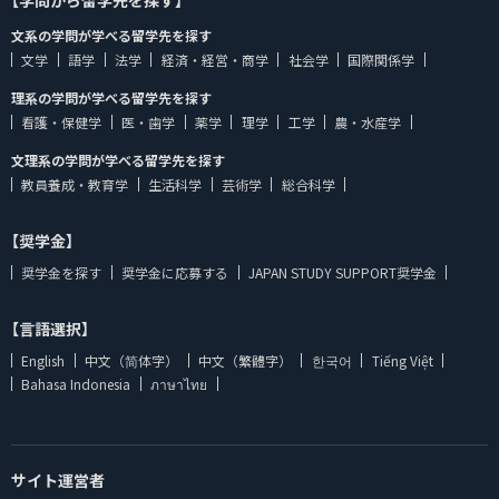
【学問から留学先を探す】
文系の学問が学べる留学先を探す
文学
語学
法学
経済・経営・商学
社会学
国際関係学
理系の学問が学べる留学先を探す
看護・保健学
医・歯学
薬学
理学
工学
農・水産学
文理系の学問が学べる留学先を探す
教員養成・教育学
生活科学
芸術学
総合科学
【奨学金】
奨学金を探す
奨学金に応募する
JAPAN STUDY SUPPORT奨学金
【言語選択】
English
中文（简体字）
中文（繁體字）
한국어
Tiếng Việt
Bahasa Indonesia
ภาษาไทย
サイト運営者