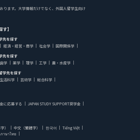
掲載しております。大学情報だけでなく、外国人留学生向け
探す】
学先を探す
経済・経営・商学
社会学
国際関係学
学先を探す
歯学
薬学
理学
工学
農・水産学
留学先を探す
生活科学
芸術学
総合科学
金に応募する
JAPAN STUDY SUPPORT奨学金
体字）
中文（繁體字）
한국어
Tiếng Việt
ภาษาไทย