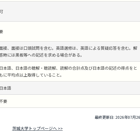
可
要
面接、面接は口頭試問を含む。英語選修は、英語による質疑応答を含む。解
答時には黒板等への記述を求める場合がある。
日本語、日本語の聴解・聴読解、読解の合計点及び日本語の記述の得点をと
もに平均点以上取得していること。
日本語
不要
最終更新日: 2026年07月2
茨城大学トップページへ >>