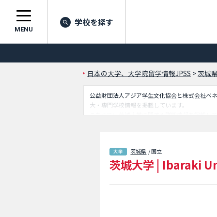
学校を探す
MENU
日本の大学、大学院留学情報JPSS
>
茨城
公益財団法人アジア学生文化協会と株式会社ベネッセ
大・専門学校情報を掲載しています。
こちらでは茨城大学に関する詳細情報を記載し
試情報、施設案内、アクセスなど外国人留学生
茨城県
/ 国立
茨城大学
|
Ibaraki U