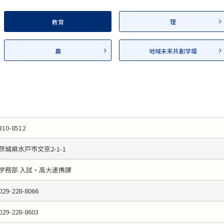
教育
理
農
地域未来共創学環
310-8512
茨城県水戸市文京2-1-1
学務部 入試・高大連携課
029-228-8066
029-228-8603