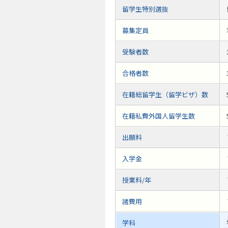
留学生特別選抜
募集定員
受験者数
合格者数
在籍総留学生（留学ビザ）数
在籍私費外国人留学生数
出願料
入学金
授業料/年
諸費用
学科