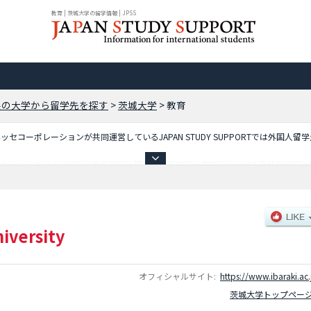
教育 | 茨城大学の留学情報 | JPSS
県の大学から留学先を探す
>
茨城大学
>
教育
コーポレーションが共同運営しているJAPAN STUDY SUPPORTでは外国人留
ており、人文社会科学部や教育学部や理学部や工学部や農学部や地域未来共創学環学
に必要な情報を掲載しているので是非ご利用ください。
niversity
オフィシャルサイト:
https://www.ibaraki.ac.
茨城大学トップペー