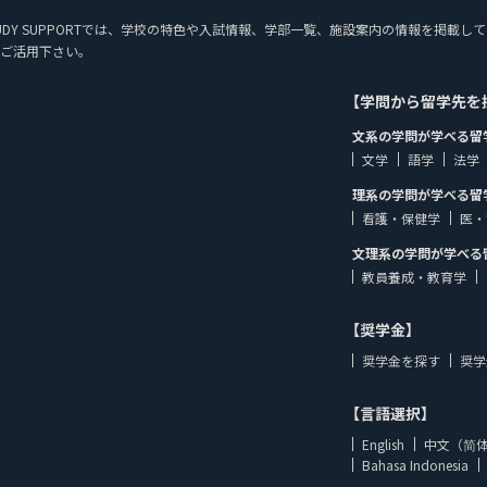
N STUDY SUPPORTでは、学校の特色や入試情報、学部一覧、施設案内の情報を
ご活用下さい。
【学問から留学先を
文系の学問が学べる留
文学
語学
法学
理系の学問が学べる留
看護・保健学
医・
文理系の学問が学べる
教員養成・教育学
【奨学金】
奨学金を探す
奨学
【言語選択】
English
中文（简
Bahasa Indonesia