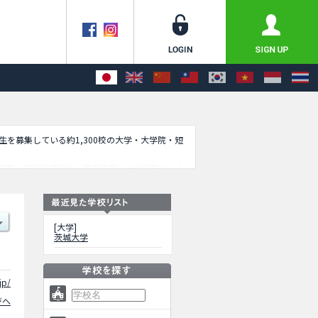
学生を募集している約1,300校の大学・大学院・短
部等、学部別情報や、募集定員や合格者数など入
[大学]
茨城大学
jp/
ジへ