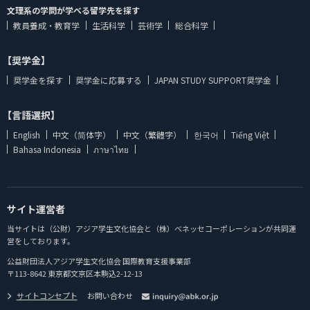
文理系の学問が学べる留学先を探す
教員養成・教育学
生活科学
芸術学
総合科学
【奨学金】
奨学金を探す
奨学金に応募する
JAPAN STUDY SUPPORT奨学金
【言語選択】
English
中文（简体字）
中文（繁體字）
한국어
Tiếng Việt
Bahasa Indonesia
ภาษาไทย
サイト運営者
当サイトは（公財）アジア学生文化協会と（株）ベネッセコーポレーションが共同運
営をしております。
公益財団法人アジア学生文化協会 国際教育支援事業部
〒113-8642 東京都文京区本駒込2-12-13
サイトコンセプト
お問い合わせ