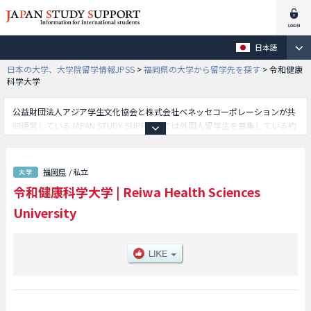
日本語
日本の大学、大学院留学情報JPSS
>
福岡県の大学から留学先を探す
>
令和健康
科学大学
公益財団法人アジア学生文化協会と株式会社ベネッセコーポレーションが共
同運営しているJAPAN STUDY SUPPORTでは外国人留学生を募集している約
1,300校の大学・大学院・短大・専門学校情報を掲載しています。
こちらでは令和健康科学大学に関する詳細情報を記載しており、看護学部や
リハビリテーション学部等、学部別情報や、募集定員や合格者数など入試情
福岡県
/ 私立
報、施設案内、アクセスなど外国人留学生に必要な情報を掲載しているので
令和健康科学大学
|
Reiwa Health Sciences
是非ご利用ください。
University