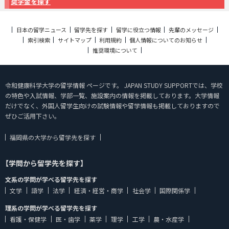
奨学金を探す
日本の留学ニュース
留学先を探す
留学に役立つ情報
先輩のメッセージ
索引検索
サイトマップ
利用規約
個人情報についてのお知らせ
推奨環境について
令和健康科学大学の留学情報 ページです。 JAPAN STUDY SUPPORTでは、学校
の特色や入試情報、学部一覧、施設案内の情報を掲載しております。大学情報
だけでなく、外国人留学生向けの試験情報や留学情報も掲載しておりますので
ぜひご活用下さい。
福岡県の大学から留学先を探す
【学問から留学先を探す】
文系の学問が学べる留学先を探す
文学
語学
法学
経済・経営・商学
社会学
国際関係学
理系の学問が学べる留学先を探す
看護・保健学
医・歯学
薬学
理学
工学
農・水産学