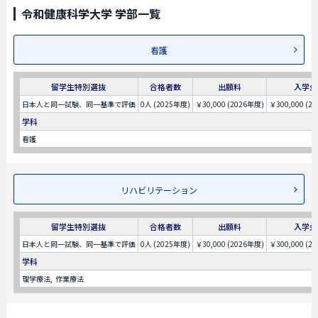
令和健康科学大学 学部一覧
看護
留学生特別選抜
合格者数
出願料
入学金
日本人と同一試験、同一基準で評価
0人 (2025年度)
￥30,000 (2026年度)
￥300,000 (2
学科
看護
リハビリテーション
留学生特別選抜
合格者数
出願料
入学金
日本人と同一試験、同一基準で評価
0人 (2025年度)
￥30,000 (2026年度)
￥300,000 (2
学科
理学療法
作業療法