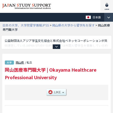
日本語
日本の大学、大学院留学情報JPSS
>
岡山県の大学から留学先を探す
>
岡山医療
専門職大学
公益財団法人アジア学生文化協会と株式会社ベネッセコーポレーションが共
同運営しているJAPAN STUDY SUPPORTでは外国人留学生を募集している約
1,300校の大学・大学院・短大・専門学校情報を掲載しています。
こちらでは岡山医療専門職大学に関する詳細情報を記載しており、等、学部
別情報や、募集定員や合格者数など入試情報、施設案内、アクセスなど外国
岡山県
/ 私立
人留学生に必要な情報を掲載しているので是非ご利用ください。
岡山医療専門職大学
|
Okayama Healthcare
Professional University