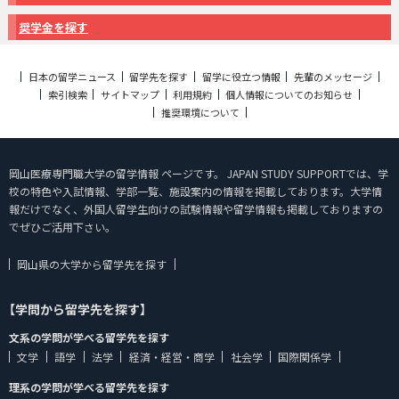
奨学金を探す
日本の留学ニュース
留学先を探す
留学に役立つ情報
先輩のメッセージ
索引検索
サイトマップ
利用規約
個人情報についてのお知らせ
推奨環境について
岡山医療専門職大学の留学情報 ページです。 JAPAN STUDY SUPPORTでは、学
校の特色や入試情報、学部一覧、施設案内の情報を掲載しております。大学情
報だけでなく、外国人留学生向けの試験情報や留学情報も掲載しておりますの
でぜひご活用下さい。
岡山県の大学から留学先を探す
【学問から留学先を探す】
文系の学問が学べる留学先を探す
文学
語学
法学
経済・経営・商学
社会学
国際関係学
理系の学問が学べる留学先を探す