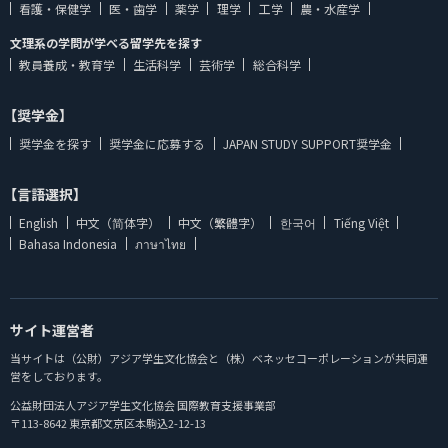
看護・保健学
医・歯学
薬学
理学
工学
農・水産学
文理系の学問が学べる留学先を探す
教員養成・教育学
生活科学
芸術学
総合科学
【奨学金】
奨学金を探す
奨学金に応募する
JAPAN STUDY SUPPORT奨学金
【言語選択】
English
中文（简体字）
中文（繁體字）
한국어
Tiếng Việt
Bahasa Indonesia
ภาษาไทย
サイト運営者
当サイトは（公財）アジア学生文化協会と（株）ベネッセコーポレーションが共同運
営をしております。
公益財団法人アジア学生文化協会 国際教育支援事業部
〒113-8642 東京都文京区本駒込2-12-13