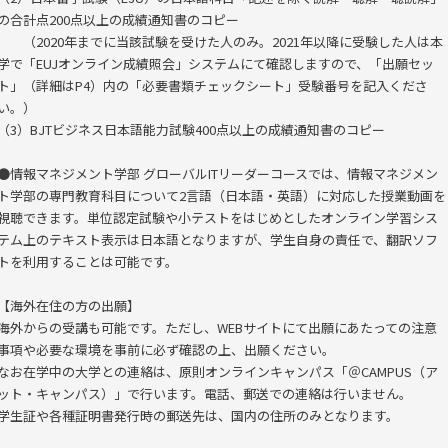
の合計点200点以上の成績通知書のコピー
（2020年までに当該試験を受けた人のみ。2021年以降に受験した人は本
学で「EUJオンライン成績照会」システムにて確認しますので、「出願セッ
ト」（詳細はP4）内の「必要書類チェックシート」受験番号を記入くださ
い。）
（3）BJTビジネス日本語能力試験400点以上の成績通知書のコピー
●情報マネジメント学部 グローバルITリーダーコースでは、情報マネジメン
ト学部の専門教育科目について2言語（日本語・英語）に対応した授業動画を
視聴できます。単位認定試験や小テストをはじめとしたオンライン学習シス
テム上のテキスト表示は日本語となりますが、学生自身の責任で、翻訳ソフ
トを利用することは可能です。
【海外在住の方の出願】
海外からの受講も可能です。ただし、WEBサイトにて出願にあたっての注意
事項や必要な環境を事前に必ず確認の上、出願ください。
なお在学中の大学との連絡は、原則オンラインキャンパス「＠CAMPUS（ア
ット・キャンパス）」で行います。電話、郵送での連絡は行いません。
学生証や各種証明書発行時の郵送先は、国内の住所のみとなります。