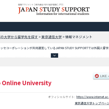
情報マネジメント | 東京通信大学の留学情報 | JPSS
都の大学から留学先を探す
>
東京通信大学
>
情報マネジメント
コーポレーションが共同運営しているJAPAN STUDY SUPPORTでは外国人留
載しており、情報マネジメント学部や人間福祉学部等、学部別情報や、募集定員や合
非ご利用ください。
 Online University
オフィシャルサイト:
https://www.internet.ac.
東京通信大学トップペー