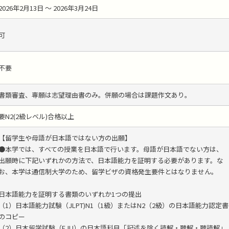
2026年2月13日 ～ 2026年3月24日
可
不要
書類審査、専願は志望理由書のみ。併願の場合は課題作文あり。
要N2(2級レベル)合格以上
【留学生や母語が日本語ではない方の出願】
●本学では、すべての授業を日本語で行います。母語が日本語でない方は、
出願時に下記いずれかの方法で、日本語能力を証明する必要があります。な
お、本学は通信制大学のため、留学ビザの資格発生要件とはなりません。
日本語能力を証明する書類のいずれか1つの提出
（1）日本語能力試験（JLPT)N1（1級）またはN2（2級）の日本語能力認定書
のコピー
（2）日本留学試験（EJU）の日本語科目「記述を除く読解・聴解・聴読解」