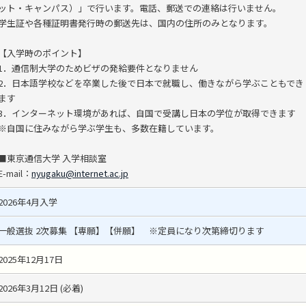
ット・キャンパス）」で行います。電話、郵送での連絡は行いません。
学生証や各種証明書発行時の郵送先は、国内の住所のみとなります。
【入学時のポイント】
1．通信制大学のためビザの発給要件となりません
2．日本語学校などを卒業した後で日本で就職し、働きながら学ぶこともでき
ます
3．インターネット環境があれば、自国で受講し日本の学位が取得できます
※自国に住みながら学ぶ学生も、多数在籍しています。
■東京通信大学 入学相談室
E-mail：
nyugaku@internet.ac.jp
2026年4月入学
一般選抜 2次募集 【専願】【併願】 ※定員になり次第締切ります
2025年12月17日
2026年3月12日 (必着)