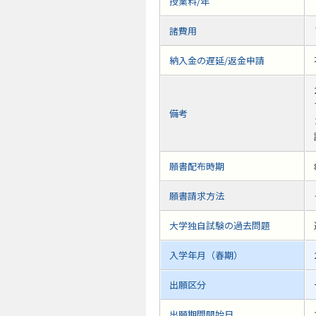
授業料/年
諸費用
納入金の遅延/返金申請
備考
願書配布時期
願書請求方法
大学独自試験の過去問題
入学年月（春期）
出願区分
出願期間開始日