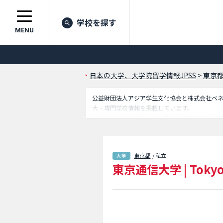
学校を探す
MENU
日本の大学、大学院留学情報JPSS
>
東京
公益財団法人アジア学生文化協会と株式会社ベネッセ
大・専門学校情報を掲載しています。
こちらでは東京通信大学に関する詳細情報を記
国人留学生に必要な情報を掲載しているので是
東京都
/ 私立
東京通信大学
|
Tokyo