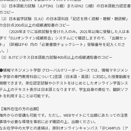
（1）日本語能力試験（JLPT)N1（1級）またはN2（2級）の日本語能力認定書
のコピー
（2）日本留学試験（EJU）の日本語科目「記述を除く読解・聴解・聴読解」
の合計点200点以上の成績通知書のコピー
（2020年までに当該試験を受けた人のみ。2021年以降に受験した人は本
学で「EUJオンライン成績照会」システムにて確認しますので、「出願セッ
ト」（詳細はP4）内の「必要書類チェックシート」受験番号を記入くださ
い。）
（3）BJTビジネス日本語能力試験400点以上の成績通知書のコピー
●情報マネジメント学部 グローバルITリーダーコースでは、情報マネジメン
ト学部の専門教育科目について2言語（日本語・英語）に対応した授業動画を
視聴できます。単位認定試験や小テストをはじめとしたオンライン学習シス
テム上のテキスト表示は日本語となりますが、学生自身の責任で、翻訳ソフ
トを利用することは可能です。
【海外在住の方の出願】
海外からの受講も可能です。ただし、WEBサイトにて出願にあたっての注意
事項や必要な環境を事前に必ず確認の上、出願ください。
なお在学中の大学との連絡は、原則オンラインキャンパス「＠CAMPUS（ア