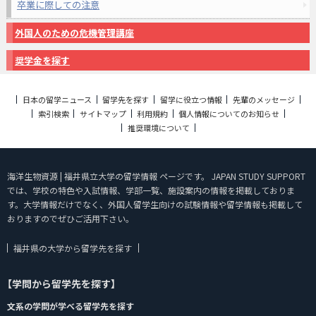
卒業に際しての注意
外国人のための危機管理講座
奨学金を探す
日本の留学ニュース
留学先を探す
留学に役立つ情報
先輩のメッセージ
索引検索
サイトマップ
利用規約
個人情報についてのお知らせ
推奨環境について
海洋生物資源 | 福井県立大学の留学情報 ページです。 JAPAN STUDY SUPPORT
では、学校の特色や入試情報、学部一覧、施設案内の情報を掲載しておりま
す。大学情報だけでなく、外国人留学生向けの試験情報や留学情報も掲載して
おりますのでぜひご活用下さい。
福井県の大学から留学先を探す
【学問から留学先を探す】
文系の学問が学べる留学先を探す