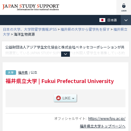
日本語
日本の大学、大学院留学情報JPSS
>
福井県の大学から留学先を探す
>
福井県立
大学
>
海洋生物資源
公益財団法人アジア学生文化協会と株式会社ベネッセコーポレーションが共
同運営しているJAPAN STUDY SUPPORTでは外国人留学生を募集している約
1,300校の大学・大学院・短大・専門学校情報を掲載しています。
こちらでは福井県立大学に関する詳細情報を記載しており、経済学部や生物
資源学部や看護福祉学部や海洋生物資源学部や恐竜学部等、学部別情報や、
福井県
/ 公立
募集定員や合格者数など入試情報、施設案内、アクセスなど外国人留学生に
福井県立大学
|
Fukui Prefectural University
必要な情報を掲載しているので是非ご利用ください。
オフィシャルサイト:
https://www.fpu.ac.jp/
福井県立大学トップページへ