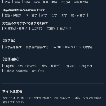
文学
語学
法学
経済・経営・商学
社会学
国際関係学
理系の学問が学べる留学先を探す
看護・保健学
医・歯学
薬学
理学
工学
農・水産学
文理系の学問が学べる留学先を探す
教員養成・教育学
生活科学
芸術学
総合科学
【奨学金】
奨学金を探す
奨学金に応募する
JAPAN STUDY SUPPORT奨学金
【言語選択】
English
中文（简体字）
中文（繁體字）
한국어
Tiếng Việt
Bahasa Indonesia
ภาษาไทย
サイト運営者
当サイトは（公財）アジア学生文化協会と（株）ベネッセコーポレーションが共同運
営をしております。