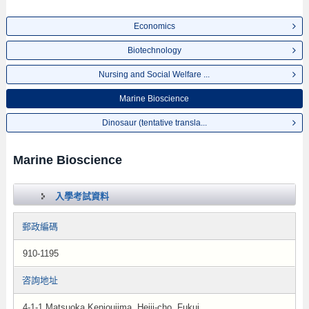
Economics
Biotechnology
Nursing and Social Welfare ...
Marine Bioscience
Dinosaur (tentative transla...
Marine Bioscience
入學考試資料
郵政編碼
910-1195
咨詢地址
4-1-1 Matsuoka Kenjoujima, Heiji-cho, Fukui