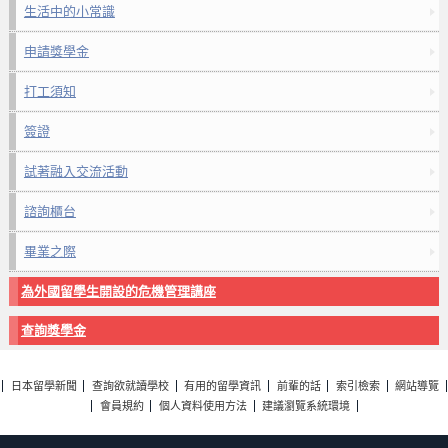
生活中的小常識
申請獎學金
打工須知
簽證
試著融入交流活動
諮詢櫃台
畢業之際
為外國留學生開設的危機管理講座
查詢獎學金
日本留學新聞
查詢欲就讀學校
有用的留學資訊
前輩的話
索引檢索
網站導覽
會員規約
個人資料使用方法
建議瀏覽系統環境