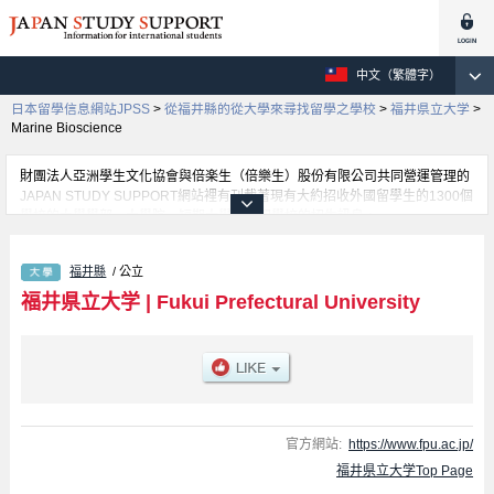
中文（繁體字）
日本留學信息網站JPSS
>
從福井縣的從大學來尋找留學之學校
>
福井県立大学
>
Marine Bioscience
財團法人亞洲學生文化協會與倍楽生（倍樂生）股份有限公司共同營運管理的
JAPAN STUDY SUPPORT網站裡有刊載著現有大約招收外國留學生的1300個
學校的大學學部、大學院、短期大學、專門學校的招生訊息。
在這裡有刊載著福井県立大学的詳細招生訊息。有Economics學部、
Biotechnology學部、Nursing and Social Welfare Sciences學部、Marine
福井縣
/ 公立
Bioscience學部、Dinosaur (tentative translation)學部等各別學部的不同訊
息，以及招收名額、合格人數等考試資訊、設施介紹、聯絡方式等對外國留學
福井県立大学
|
Fukui Prefectural University
生是必要之訊息都刊載於此，請務必查閱及利用此網站。
官方網站:
https://www.fpu.ac.jp/
福井県立大学Top Page