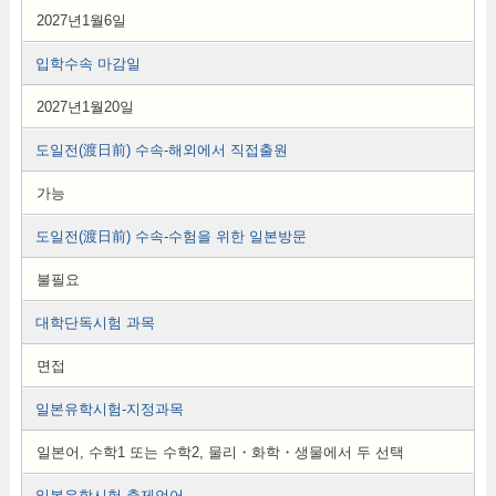
2027년1월6일
입학수속 마감일
2027년1월20일
도일전(渡日前) 수속-해외에서 직접출원
가능
도일전(渡日前) 수속-수험을 위한 일본방문
불필요
대학단독시험 과목
면접
일본유학시험-지정과목
일본어, 수학1 또는 수학2, 물리・화학・생물에서 두 선택
일본유학시험-출제언어