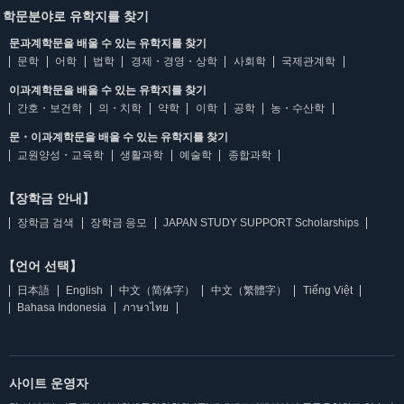
학문분야로 유학지를 찾기
문과계학문을 배울 수 있는 유학지를 찾기
문학
어학
법학
경제・경영・상학
사회학
국제관계학
이과계학문을 배울 수 있는 유학지를 찾기
간호・보건학
의・치학
약학
이학
공학
농・수산학
문・이과계학문을 배울 수 있는 유학지를 찾기
교원양성・교육학
생활과학
예술학
종합과학
【장학금 안내】
장학금 검색
장학금 응모
JAPAN STUDY SUPPORT Scholarships
【언어 선택】
日本語
English
中文（简体字）
中文（繁體字）
Tiếng Việt
Bahasa Indonesia
ภาษาไทย
사이트 운영자