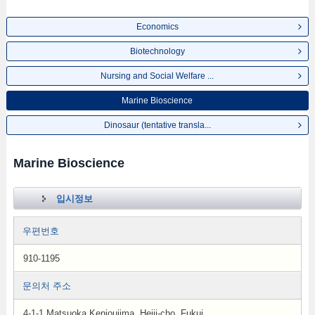
Economics
Biotechnology
Nursing and Social Welfare ...
Marine Bioscience
Dinosaur (tentative transla...
Marine Bioscience
입시정보
우편번호
910-1195
문의처 주소
4-1-1 Matsuoka Kenjoujima, Heiji-cho, Fukui