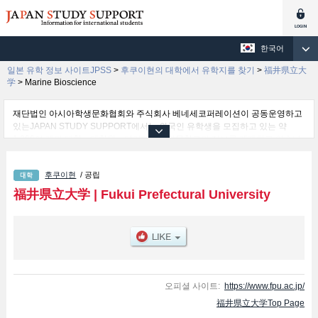
한국어
일본 유학 정보 사이트JPSS
>
후쿠이현의 대학에서 유학지를 찾기
>
福井県立大
学
>
Marine Bioscience
재단법인 아시아학생문화협회와 주식회사 베네세코퍼레이션이 공동운영하고
있는JAPAN STUDY SUPPORT에서는 외국인 유학생을 모집하고 있는 약
1,300여 개의 대학・대학원・단기대학・전문학교의 정보를 게재하고 있습니
다.
여기에서는 福井県立大学 관한 자세한 정보를 게재하고 있어 Economics 학부
후쿠이현
/ 공립
및Biotechnology 학부및Nursing and Social Welfare Sciences 학부및Marine
Bioscience 학부및Dinosaur (tentative translation) 학부 등의 학부별 정보, 모
福井県立大学
|
Fukui Prefectural University
집정원과 합격자수 등의 입시정보, 시설안내, 교통정보 등 외국인 유학생에게
유익하고 필요한 정보를 게재하고 있으므로 많이 이용해 주시기 바랍니다.
오피셜 사이트:
https://www.fpu.ac.jp/
福井県立大学Top Page