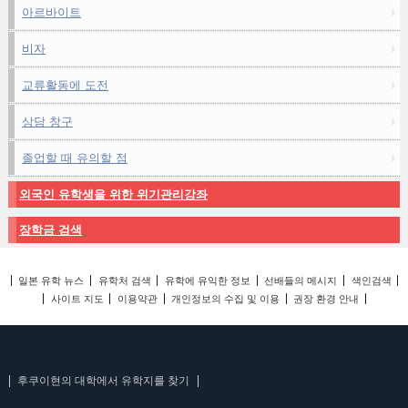
아르바이트
비자
교류활동에 도전
상담 창구
졸업할 때 유의할 점
외국인 유학생을 위한 위기관리강좌
장학금 검색
일본 유학 뉴스
유학처 검색
유학에 유익한 정보
선배들의 메시지
색인검색
사이트 지도
이용약관
개인정보의 수집 및 이용
권장 환경 안내
후쿠이현의 대학에서 유학지를 찾기