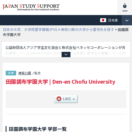
日本語
日本の大学、大学院留学情報JPSS
>
神奈川県の大学から留学先を探す
>
田園調
布学園大学
公益財団法人アジア学生文化協会と株式会社ベネッセコーポレーションが共
同運営しているJAPAN STUDY SUPPORTでは外国人留学生を募集している約
1,300校の大学・大学院・短大・専門学校情報を掲載しています。
こちらでは田園調布学園大学に関する詳細情報を記載しており、人間福祉学
部や人間科学部等、学部別情報や、募集定員や合格者数など入試情報、施設
神奈川県
/ 私立
案内、アクセスなど外国人留学生に必要な情報を掲載しているので是非ご利
田園調布学園大学
|
Den-en Chofu University
用ください。
田園調布学園大学 学部一覧