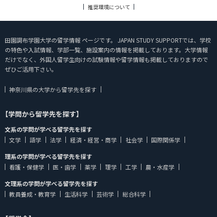
推奨環境について
田園調布学園大学の留学情報 ページです。 JAPAN STUDY SUPPORTでは、学校
の特色や入試情報、学部一覧、施設案内の情報を掲載しております。大学情報
だけでなく、外国人留学生向けの試験情報や留学情報も掲載しておりますので
ぜひご活用下さい。
神奈川県の大学から留学先を探す
【学問から留学先を探す】
文系の学問が学べる留学先を探す
文学
語学
法学
経済・経営・商学
社会学
国際関係学
理系の学問が学べる留学先を探す
看護・保健学
医・歯学
薬学
理学
工学
農・水産学
文理系の学問が学べる留学先を探す
教員養成・教育学
生活科学
芸術学
総合科学