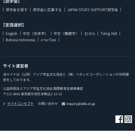
【奨学金】
奨学金を探す
奨学金に応募する
JAPAN STUDY SUPPORT奨学金
【言語選択】
English
中文（简体字）
中文（繁體字）
한국어
Tiếng Việt
Bahasa Indonesia
ภาษาไทย
サイト運営者
当サイトは（公財）アジア学生文化協会と（株）ベネッセコーポレーションが共同運
営をしております。
公益財団法人アジア学生文化協会 国際教育支援事業部
〒113-8642 東京都文京区本駒込2-12-13
サイトコンセプト
お問い合わせ