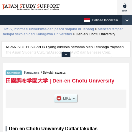
Bahasa Indonesia
JPSS, Informasi universitas dan pasca sarjana di Jepang
>
Mencari tempat
belajar sekolah dari Kanagawa Universitas
>
Den-en Chofu University
JAPAN STUDY SUPPORT yang dikelola bersama oleh Lembaga Yayasan
The Asian Students Cultural Association (ABK) dan Benesse Corp.
menyediakan informasi sekitar 1300 universitas, pascasarjana, universitas
yunior, akademi kejuruan yang siap menerima mahasiswa(i) mancanegara.
Tersedia informasi rinci mengenai Den-en Chofu University, mencakup
Kanagawa
/ Sekolah swasta
informasi per fakultas seperti Fakultas Human and WelfareatauFakultas
Human Science (tentative translation), serta berbagai informasi yang
田園調布学園大学
|
Den-en Chofu University
berguna bagi mahasiswa(i) mancanegara seperti kuota untuk jumlah
pendaftar dan jumlah kelulusan ujian masuk mahasiswa(i) mancanegara,
informasi mengenai ujian masuk, prasarana kampus, akses jalan, dan
lainnya. Silakan memanfaatkannya.
Den-en Chofu University Daftar fakultas