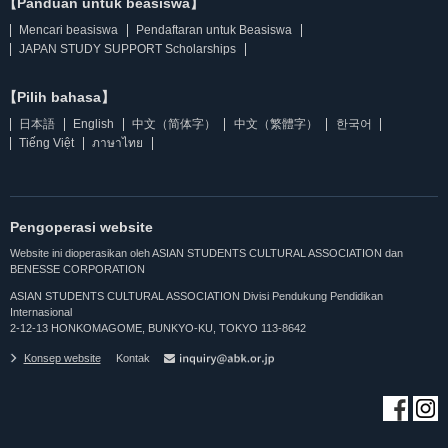
【Panduan untuk beasiswa】
Mencari beasiswa
Pendaftaran untuk Beasiswa
JAPAN STUDY SUPPORT Scholarships
【Pilih bahasa】
日本語
English
中文（简体字）
中文（繁體字）
한국어
Tiếng Việt
ภาษาไทย
Pengoperasi website
Website ini dioperasikan oleh ASIAN STUDENTS CULTURAL ASSOCIATION dan
BENESSE CORPORATION
ASIAN STUDENTS CULTURAL ASSOCIATION Divisi Pendukung Pendidikan
Internasional
2-12-13 HONKOMAGOME, BUNKYO-KU, TOKYO 113-8642
Konsep website
Kontak