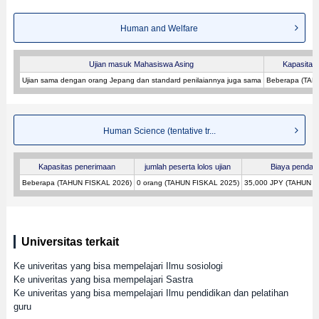
Human and Welfare
Ujian masuk Mahasiswa Asing
Kapasitas
Ujian sama dengan orang Jepang dan standard penilaiannya juga sama
Beberapa (TAH
Human Science (tentative tr...
Kapasitas penerimaan
jumlah peserta lolos ujian
Biaya pendaft
Beberapa (TAHUN FISKAL 2026)
0 orang (TAHUN FISKAL 2025)
35,000 JPY (TAHUN F
Universitas terkait
Ke univeritas yang bisa mempelajari Ilmu sosiologi
Ke univeritas yang bisa mempelajari Sastra
Ke univeritas yang bisa mempelajari Ilmu pendidikan dan pelatihan
guru