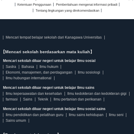
Ketentuan Penggunaan
Pemberitahuan mengenai informasi pribadi
Tentang lingkungan yang direkomendasikan
Mencari tempat belajar sekolah dari Kanagawa Universitas
【Mencari sekolah berdasarkan mata kuliah】
Mencari sekolah diluar negeri untuk belajar Ilmu sosial
Sastra
Bahasa
Ilmu hukum
Ekonomi, manajemen, dan perdagangan
Ilmu sosiologi
Ilmu hubungan international
Mencari sekolah diluar negeri untuk belajar Ilmu sains
Ilmu keperaawatan dan kesehatan
Ilmu kedokteran dan kedokteran gigi
farmasi
Sains
Teknik
Ilmu pertanian dan perikanan
Mencari sekolah diluar negeri untuk belajar Ilmu sosial sains
Ilmu pendidikan dan pelatihan guru
Ilmu sains kehidupan
Ilmu seni
Sains umum