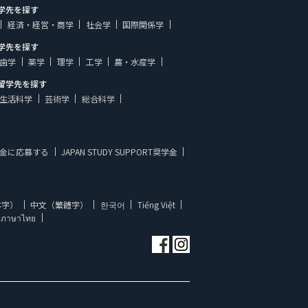
学先を探す
経済・経営・商学
社会学
国際関係学
学先を探す
歯学
薬学
理学
工学
農・水産学
留学先を探す
生活科学
芸術学
総合科学
金に応募する
JAPAN STUDY SUPPORT奨学金
体字）
中文（繁體字）
한국어
Tiếng Việt
ภาษาไทย