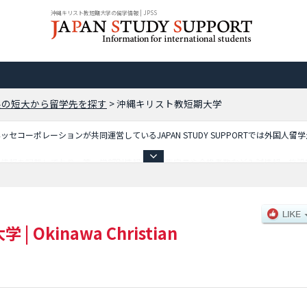
沖縄キリスト教短期大学の留学情報 | JPSS
県の短大から留学先を探す
>
沖縄キリスト教短期大学
コーポレーションが共同運営しているJAPAN STUDY SUPPORTでは外国人留
細情報を記載しており、等、学部別情報や、募集定員や合格者数など入試情報、施設
大学
|
Okinawa Christian