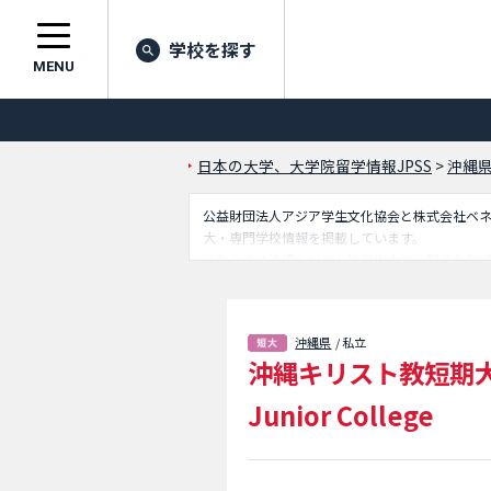
学校を探す
MENU
日本の大学、大学院留学情報JPSS
>
沖縄
公益財団法人アジア学生文化協会と株式会社ベネッセ
大・専門学校情報を掲載しています。
こちらでは沖縄キリスト教短期大学に関する詳
掲載しているので是非ご利用ください。
沖縄県
/ 私立
沖縄キリスト教短期
Junior College