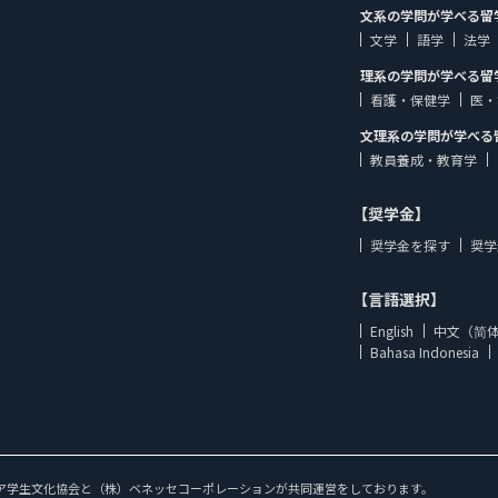
文系の学問が学べる留
文学
語学
法学
理系の学問が学べる留
看護・保健学
医・
文理系の学問が学べる
教員養成・教育学
【奨学金】
奨学金を探す
奨学
【言語選択】
English
中文（简
Bahasa Indonesia
ア学生文化協会と（株）ベネッセコーポレーションが共同運営をしております。