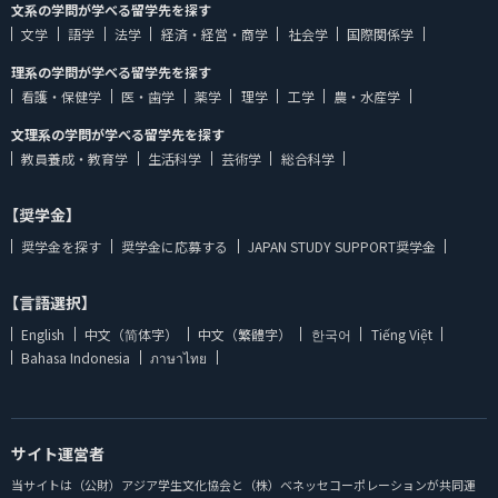
文系の学問が学べる留学先を探す
文学
語学
法学
経済・経営・商学
社会学
国際関係学
理系の学問が学べる留学先を探す
看護・保健学
医・歯学
薬学
理学
工学
農・水産学
文理系の学問が学べる留学先を探す
教員養成・教育学
生活科学
芸術学
総合科学
【奨学金】
奨学金を探す
奨学金に応募する
JAPAN STUDY SUPPORT奨学金
【言語選択】
English
中文（简体字）
中文（繁體字）
한국어
Tiếng Việt
Bahasa Indonesia
ภาษาไทย
サイト運営者
当サイトは（公財）アジア学生文化協会と（株）ベネッセコーポレーションが共同運