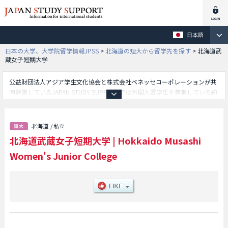
日本語
日本の大学、大学院留学情報JPSS
>
北海道の短大から留学先を探す
>
北海道武
蔵女子短期大学
公益財団法人アジア学生文化協会と株式会社ベネッセコーポレーションが共
同運営しているJAPAN STUDY SUPPORTでは外国人留学生を募集している約
1,300校の大学・大学院・短大・専門学校情報を掲載しています。
こちらでは北海道武蔵女子短期大学に関する詳細情報を記載しており、教養
学科学部等、学部別情報や、募集定員や合格者数など入試情報、施設案内、
北海道
/ 私立
アクセスなど外国人留学生に必要な情報を掲載しているので是非ご利用くだ
北海道武蔵女子短期大学
|
Hokkaido Musashi
さい。
Women's Junior College