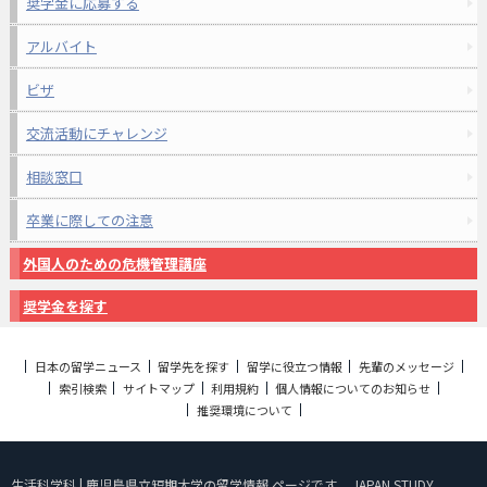
奨学金に応募する
アルバイト
ビザ
交流活動にチャレンジ
相談窓口
卒業に際しての注意
外国人のための危機管理講座
奨学金を探す
日本の留学ニュース
留学先を探す
留学に役立つ情報
先輩のメッセージ
索引検索
サイトマップ
利用規約
個人情報についてのお知らせ
推奨環境について
生活科学科 | 鹿児島県立短期大学の留学情報 ページです。 JAPAN STUDY