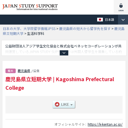
日本語
日本の大学、大学院留学情報JPSS
>
鹿児島県の短大から留学先を探す
>
鹿児島
県立短期大学
>
生活科学科
公益財団法人アジア学生文化協会と株式会社ベネッセコーポレーションが共
同運営しているJAPAN STUDY SUPPORTでは外国人留学生を募集している約
1,300校の大学・大学院・短大・専門学校情報を掲載しています。
こちらでは鹿児島県立短期大学に関する詳細情報を記載しており、文学科学
部や生活科学科学部や商経学科学部等、学部別情報や、募集定員や合格者数
鹿児島県
/ 公立
など入試情報、施設案内、アクセスなど外国人留学生に必要な情報を掲載し
鹿児島県立短期大学
|
Kagoshima Prefectural
ているので是非ご利用ください。
College
オフィシャルサイト:
https://k-kentan.ac.jp/