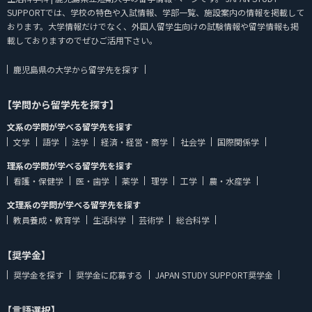
SUPPORTでは、学校の特色や入試情報、学部一覧、施設案内の情報を掲載して
おります。大学情報だけでなく、外国人留学生向けの試験情報や留学情報も掲
載しておりますのでぜひご活用下さい。
鹿児島県の大学から留学先を探す
【学問から留学先を探す】
文系の学問が学べる留学先を探す
文学
語学
法学
経済・経営・商学
社会学
国際関係学
理系の学問が学べる留学先を探す
看護・保健学
医・歯学
薬学
理学
工学
農・水産学
文理系の学問が学べる留学先を探す
教員養成・教育学
生活科学
芸術学
総合科学
【奨学金】
奨学金を探す
奨学金に応募する
JAPAN STUDY SUPPORT奨学金
【言語選択】