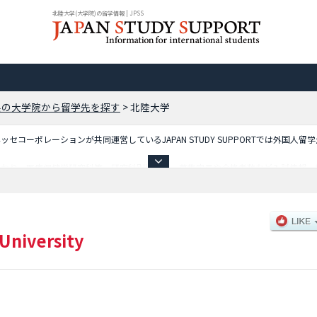
北陸大学(大学院)の留学情報 | JPSS
県の大学院から留学先を探す
>
北陸大学
コーポレーションが共同運営しているJAPAN STUDY SUPPORTでは外国人留
ており、医療保健学研究科等、研究科別情報や、募集定員や合格者数など入試情報、
University