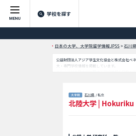
学校を探す
MENU
日本の大学、大学院留学情報JPSS
>
石川
公益財団法人アジア学生文化協会と株式会社ベネッセ
大・専門学校情報を掲載しています。
こちらでは北陸大学に関する詳細情報を記載し
報を掲載しているので是非ご利用ください。
石川県
/ 私立
北陸大学
|
Hokuriku 