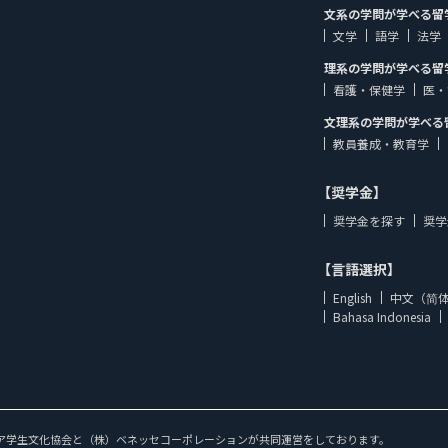
文系の学問が学べる留
文学
語学
法学
理系の学問が学べる留
看護・保健学
医・
文理系の学問が学べる
教員養成・教育学
【奨学金】
奨学金を探す
奨学
【言語選択】
English
中文（简
Bahasa Indonesia
ア学生文化協会と（株）ベネッセコーポレーションが共同運営をしております。