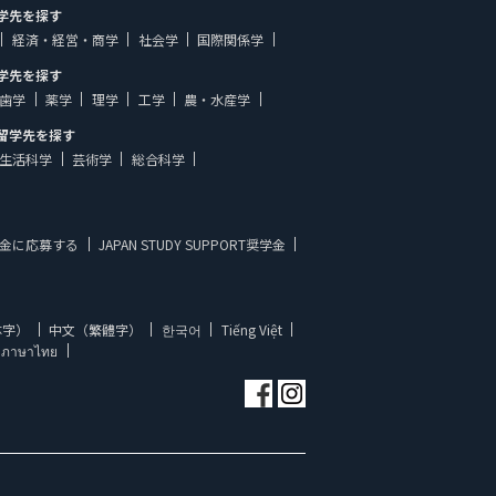
学先を探す
経済・経営・商学
社会学
国際関係学
学先を探す
歯学
薬学
理学
工学
農・水産学
留学先を探す
生活科学
芸術学
総合科学
金に応募する
JAPAN STUDY SUPPORT奨学金
体字）
中文（繁體字）
한국어
Tiếng Việt
ภาษาไทย