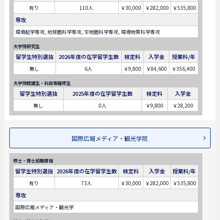
有り
110人
￥30,000
￥282,000
￥535,800
専攻
環境起学専攻, 地球圏科学専攻, 生物圏科学専攻, 環境物質科学専攻
大学院研究生
留学生特別選抜
2026年度の在学留学生数
検定料
入学金
授業料/年
無し
6人
￥9,800
￥84,600
￥356,400
大学院聴講生・科目等履修生
留学生特別選抜
2025年度の在学留学生数
検定料
入学金
無し
0人
￥9,800
￥28,200
国際広報メディア・観光学院
修士・博士前期課程
留学生特別選抜
2026年度の在学留学生数
検定料
入学金
授業料/年
有り
73人
￥30,000
￥282,000
￥535,800
専攻
国際広報メディア・観光学