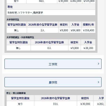
有り
66人
￥30,000
￥282,000
￥535,800
専攻
生命科学, ソフトマター, 臨床薬学
大学院研究生
留学生特別選抜
2026年度の在学留学生数
検定料
入学金
授業料/年
無し
2人
￥9,800
￥84,600
￥356,400
大学院聴講生・科目等履修生
留学生特別選抜
2026年度の在学留学生数
検定料
入学金
無し
0人
￥9,800
￥28,200
工学院
農学院
修士・博士前期課程
留学生特別選抜
2026年度の在学留学生数
検定料
入学
有り
33人
￥30,000
￥282,0