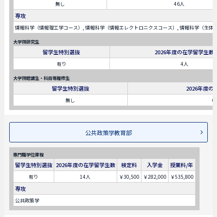
無し
46人
専攻
情報科学（情報理工学コース）, 情報科学（情報エレクトロニクスコース）, 情報科学（生体
大学院研究生
留学生特別選抜
2026年度の在学留学生数
有り
4人
大学院聴講生・科目等履修生
留学生特別選抜
2026年度
無し
0
公共政策学教育部
専門職学位課程
留学生特別選抜
2026年度の在学留学生数
検定料
入学金
授業料/年
有り
14人
￥30,500
￥282,000
￥535,800
専攻
公共政策学