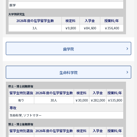
医学
大学院研究生
2026年度の在学留学生数
検定料
入学金
授業料/年
3人
￥9,800
￥84,600
￥356,400
歯学院
生命科学院
修士・博士前期課程
留学生特別選抜
2026年度の在学留学生数
検定料
入学金
授業料/年
有り
30人
￥30,000
￥282,000
￥535,800
専攻
生命科学, ソフトマター
博士・博士後期課程
留学生特別選抜
2026年度の在学留学生数
検定料
入学金
授業料/年