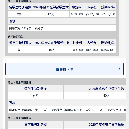
博士・博士後期課程
留学生特別選抜
2026年度の在学留学生数
検定料
入学金
授業料/年
有り
42人
￥30,000
￥282,000
￥535,800
専攻
国際広報メディア・観光学
大学院研究生
留学生特別選抜
2026年度の在学留学生数
検定料
入学金
授業料/年
有り
10人
￥9,800
￥84,600
￥356,400
情報科学院
修士・博士前期課程
留学生特別選抜
2026年度の在学留学生数
有り
40人
専攻
情報科学（情報理工学コース）, 情報科学（情報エレクトロニクスコース）, 情報科学（生体
博士・博士後期課程
留学生特別選抜
2026年度の在学留学生数