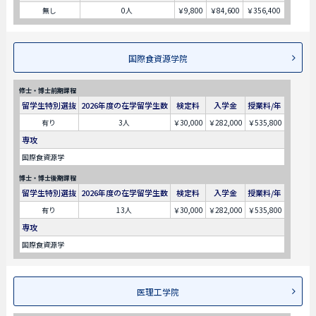
無し
0人
￥9,800
￥84,600
￥356,400
国際食資源学院
修士・博士前期課程
留学生特別選抜
2026年度の在学留学生数
検定料
入学金
授業料/年
有り
3人
￥30,000
￥282,000
￥535,800
専攻
国際食資源学
博士・博士後期課程
留学生特別選抜
2026年度の在学留学生数
検定料
入学金
授業料/年
有り
13人
￥30,000
￥282,000
￥535,800
専攻
国際食資源学
医理工学院