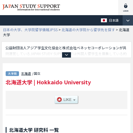
日本語
日本の大学、大学院留学情報JPSS
>
北海道の大学院から留学先を探す
>
北海道
大学
公益財団法人アジア学生文化協会と株式会社ベネッセコーポレーションが共
同運営しているJAPAN STUDY SUPPORTでは外国人留学生を募集している約
1,300校の大学・大学院・短大・専門学校情報を掲載しています。
こちらでは北海道大学に関する詳細情報を記載しており、文学院や教育学院
や法学研究科や経済学院や理学院や医学院や歯学院や生命科学院や工学院や
北海道
/ 国立
農学院や大学院獣医学院や水産科学院や大学院環境科学院や国際広報メディ
北海道大学
|
Hokkaido University
ア・観光学院や情報科学院や公共政策学教育部や保健科学院や総合化学院や
大学院国際感染症学院や国際食資源学院や医理工学院等、研究科別情報や、
募集定員や合格者数など入試情報、施設案内、アクセスなど外国人留学生に
必要な情報を掲載しているので是非ご利用ください。
北海道大学 研究科 一覧