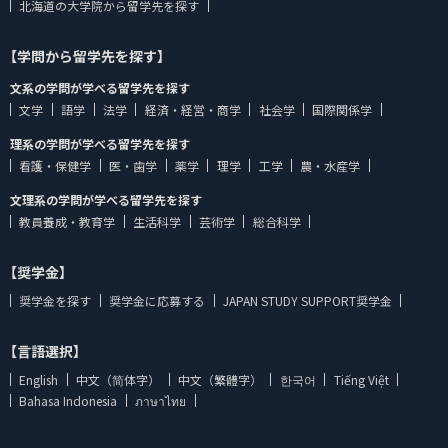
北海道の大学院から留学先を探す
【学問から留学先を探す】
文系の学問が学べる留学先を探す
文学
語学
法学
経済・経営・商学
社会学
国際関係学
理系の学問が学べる留学先を探す
看護・保健学
医・歯学
薬学
理学
工学
農・水産学
文理系の学問が学べる留学先を探す
教員養成・教育学
生活科学
芸術学
総合科学
【奨学金】
奨学金を探す
奨学金に応募する
JAPAN STUDY SUPPORT奨学金
【言語選択】
English
中文（简体字）
中文（繁體字）
한국어
Tiếng Việt
Bahasa Indonesia
ภาษาไทย