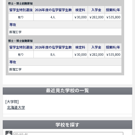
修士・博士前期課程
留学生特別選抜
2026年度の在学留学生数
検定料
入学金
授業料/年
有り
4人
￥30,000
￥282,000
￥535,800
専攻
医理工学
博士・博士後期課程
留学生特別選抜
2026年度の在学留学生数
検定料
入学金
授業料/年
有り
8人
￥30,000
￥282,000
￥535,800
専攻
医理工学
最近見た学校の一覧
[大学院]
北海道大学
学校を探す