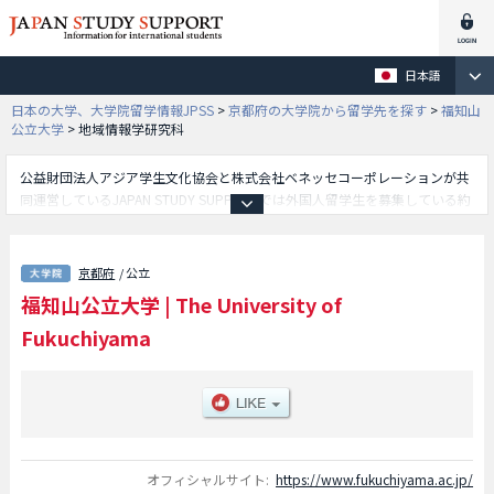
日本語
日本の大学、大学院留学情報JPSS
>
京都府の大学院から留学先を探す
>
福知山
公立大学
>
地域情報学研究科
公益財団法人アジア学生文化協会と株式会社ベネッセコーポレーションが共
同運営しているJAPAN STUDY SUPPORTでは外国人留学生を募集している約
1,300校の大学・大学院・短大・専門学校情報を掲載しています。
こちらでは福知山公立大学に関する詳細情報を記載しており、地域情報学研
究科等、研究科別情報や、募集定員や合格者数など入試情報、施設案内、ア
京都府
/ 公立
クセスなど外国人留学生に必要な情報を掲載しているので是非ご利用くださ
福知山公立大学
|
The University of
い。
Fukuchiyama
オフィシャルサイト:
https://www.fukuchiyama.ac.jp/