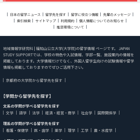
日本の留学ニュース
留学先を探す
留学に役立つ情報
先輩のメッセージ
索引検索
サイトマップ
利用規約
個人情報についてのお知らせ
推奨環境について
地域情報学研究科 | 福知山公立大学(大学院)の留学情報 ページです。 JAPAN
STUDY SUPPORTでは、学校の特色や入試情報、学部一覧、施設案内の情報を
掲載しております。大学情報だけでなく、外国人留学生向けの試験情報や留学
情報も掲載しておりますのでぜひご活用下さい。
京都府の大学院から留学先を探す
【学問から留学先を探す】
文系の学問が学べる留学先を探す
文学
語学
法学
経済・経営・商学
社会学
国際関係学
理系の学問が学べる留学先を探す
看護・保健学
医・歯学
薬学
理学
工学
農・水産学