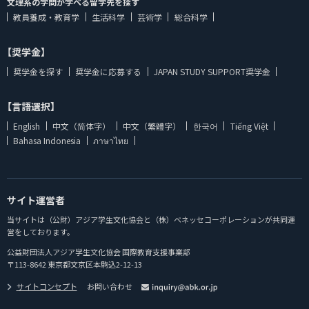
文理系の学問が学べる留学先を探す
教員養成・教育学
生活科学
芸術学
総合科学
【奨学金】
奨学金を探す
奨学金に応募する
JAPAN STUDY SUPPORT奨学金
【言語選択】
English
中文（简体字）
中文（繁體字）
한국어
Tiếng Việt
Bahasa Indonesia
ภาษาไทย
サイト運営者
当サイトは（公財）アジア学生文化協会と（株）ベネッセコーポレーションが共同運
営をしております。
公益財団法人アジア学生文化協会 国際教育支援事業部
〒113-8642 東京都文京区本駒込2-12-13
サイトコンセプト
お問い合わせ