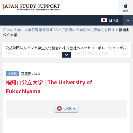
日本語
日本の大学、大学院留学情報JPSS
>
京都府の大学院から留学先を探す
>
福知山
公立大学
公益財団法人アジア学生文化協会と株式会社ベネッセコーポレーションが共
同運営しているJAPAN STUDY SUPPORTでは外国人留学生を募集している約
1,300校の大学・大学院・短大・専門学校情報を掲載しています。
こちらでは福知山公立大学に関する詳細情報を記載しており、地域情報学研
究科等、研究科別情報や、募集定員や合格者数など入試情報、施設案内、ア
京都府
/ 公立
クセスなど外国人留学生に必要な情報を掲載しているので是非ご利用くださ
福知山公立大学
|
The University of
い。
Fukuchiyama