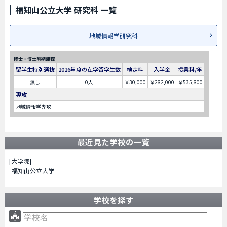
福知山公立大学 研究科 一覧
地域情報学研究科
修士・博士前期課程
留学生特別選抜
2026年度の在学留学生数
検定料
入学金
授業料/年
無し
0人
￥30,000
￥282,000
￥535,800
専攻
地域情報学専攻
最近見た学校の一覧
[大学院]
福知山公立大学
学校を探す