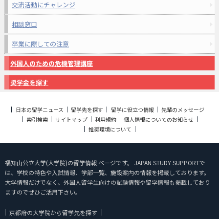
交流活動にチャレンジ
相談窓口
卒業に際しての注意
外国人のための危機管理講座
奨学金を探す
日本の留学ニュース
留学先を探す
留学に役立つ情報
先輩のメッセージ
索引検索
サイトマップ
利用規約
個人情報についてのお知らせ
推奨環境について
福知山公立大学(大学院)の留学情報 ページです。 JAPAN STUDY SUPPORTで
は、学校の特色や入試情報、学部一覧、施設案内の情報を掲載しております。
大学情報だけでなく、外国人留学生向けの試験情報や留学情報も掲載しており
ますのでぜひご活用下さい。
京都府の大学院から留学先を探す