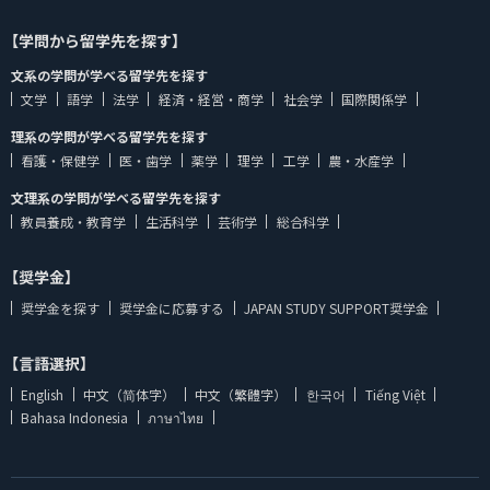
【学問から留学先を探す】
文系の学問が学べる留学先を探す
文学
語学
法学
経済・経営・商学
社会学
国際関係学
理系の学問が学べる留学先を探す
看護・保健学
医・歯学
薬学
理学
工学
農・水産学
文理系の学問が学べる留学先を探す
教員養成・教育学
生活科学
芸術学
総合科学
【奨学金】
奨学金を探す
奨学金に応募する
JAPAN STUDY SUPPORT奨学金
【言語選択】
English
中文（简体字）
中文（繁體字）
한국어
Tiếng Việt
Bahasa Indonesia
ภาษาไทย