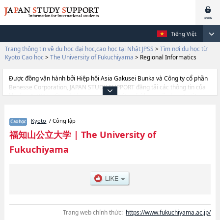
Tiếng Việt
Trang thông tin về du học đại học,cao học tại Nhật JPSS
>
Tìm nơi du học từ
Kyoto Cao học
>
The University of Fukuchiyama
>
Regional Informatics
Được đồng vận hành bởi Hiệp hội Asia Gakusei Bunka và Công ty cổ phần
Benesse Corporation, JAPAN STUDY SUPPORT đăng tải các thông tin của
khoảng 1.300 trường đại học, cao học, trường đại học ngắn hạn, trường
chuyên môn đang tiếp nhận du học sinh.
Tại đây có đăng các thông tin chi tiết về The University of Fukuchiyama, và
Kyoto
/ Công lập
thông tin cần thiết dành cho du học sinh, như là về các Regional
Informatics, thông tin về từng khoa nghiên cứu, thông tin liên quan đến thi
福知山公立大学
|
The University of
tuyển như số lượng tuyển sinh, số lượng trúng tuyển, cở sở trang thiết bị,
Fukuchiyama
hướng dẫn địa điểm v.v...
Trang web chính thức:
https://www.fukuchiyama.ac.jp/