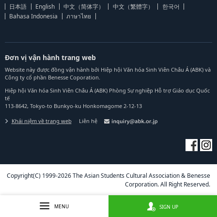
日本語
English
中文（简体字）
中文（繁體字）
한국어
Bahasa Indonesia
ภาษาไทย
Đơn vị vận hành trang web
Website này được đồng vận hành bởi Hiệp hội Văn hóa Sinh Viên Châu Á (ABK) và
Công ty cổ phần Benesse Coporation.
Hiệp hội Văn hóa Sinh Viên Châu Á (ABK) Phòng Sự nghiệp Hỗ trợ Giáo dục Quốc
tế
113-8642, Tokyo-to Bunkyo-ku Honkomagome 2-12-13
Khái niệm về trang web
Liên hệ
Copyright(C) 1999-2026 The Asian Students Cultural Association & Benesse
Corporation. All Right Reserved.
MENU
SIGN UP