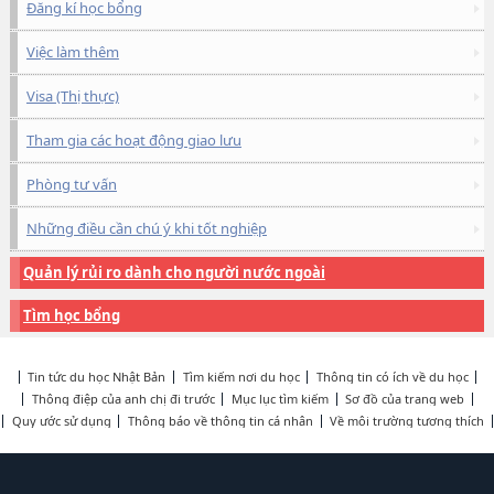
Đăng kí học bổng
Việc làm thêm
Visa (Thị thực)
Tham gia các hoạt động giao lưu
Phòng tư vấn
Những điều cần chú ý khi tốt nghiệp
Quản lý rủi ro dành cho người nước ngoài
Tìm học bổng
Tin tức du học Nhật Bản
Tìm kiếm nơi du học
Thông tin có ích về du học
Thông điệp của anh chị đi trước
Mục lục tìm kiếm
Sơ đồ của trang web
Quy ước sử dụng
Thông báo về thông tin cá nhân
Về môi trường tương thích