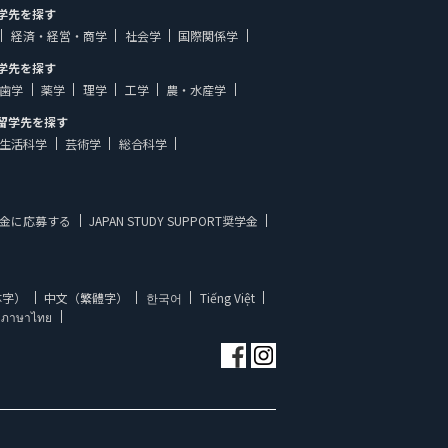
学先を探す
経済・経営・商学
社会学
国際関係学
学先を探す
歯学
薬学
理学
工学
農・水産学
留学先を探す
生活科学
芸術学
総合科学
金に応募する
JAPAN STUDY SUPPORT奨学金
体字）
中文（繁體字）
한국어
Tiếng Việt
ภาษาไทย