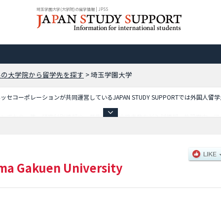
埼玉学園大学(大学院)の留学情報 | JPSS
県の大学院から留学先を探す
>
埼玉学園大学
コーポレーションが共同運営しているJAPAN STUDY SUPPORTでは外国人留
載しており、等、研究科別情報や、募集定員や合格者数など入試情報、施設案内、ア
ma Gakuen University