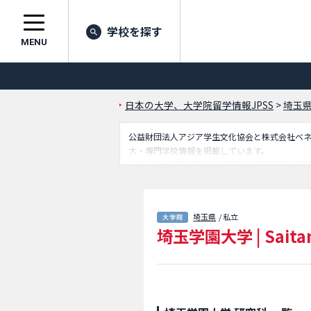
学校を探す
MENU
日本の大学、大学院留学情報JPSS
>
埼玉
公益財団法人アジア学生文化協会と株式会社ベネッセ
大・専門学校情報を掲載しています。
こちらでは埼玉学園大学に関する詳細情報を記
いるので是非ご利用ください。
埼玉県
/ 私立
埼玉学園大学
|
Saita