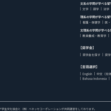
文系の学問が学べる留
文学
語学
法学
理系の学問が学べる留
看護・保健学
医・
文理系の学問が学べる
教員養成・教育学
【奨学金】
奨学金を探す
奨学
【言語選択】
English
中文（简
Bahasa Indonesia
ア学生文化協会と（株）ベネッセコーポレーションが共同運営をしております。