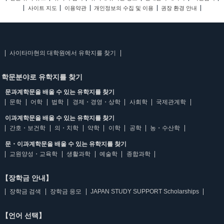
사이트 지도
이용약관
개인정보의 수집 및 이용
권장 환경 안내
사이타마현의 대학원에서 유학지를 찾기
학문분야로 유학지를 찾기
문과계학문을 배울 수 있는 유학지를 찾기
문학
어학
법학
경제・경영・상학
사회학
국제관계학
이과계학문을 배울 수 있는 유학지를 찾기
간호・보건학
의・치학
약학
이학
공학
농・수산학
문・이과계학문을 배울 수 있는 유학지를 찾기
교원양성・교육학
생활과학
예술학
종합과학
【장학금 안내】
장학금 검색
장학금 응모
JAPAN STUDY SUPPORT Scholarships
【언어 선택】