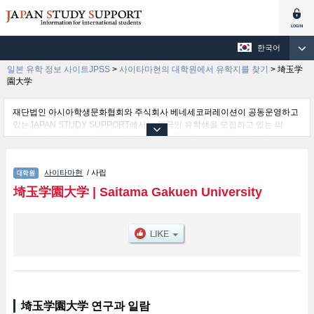
한국어
일본 유학 정보 사이트JPSS
>
사이타마현의 대학원에서 유학지를 찾기
>
埼玉学
園大学
재단법인 아시아학생문화협회와 주식회사 베네세코퍼레이션이 공동운영하고
있는JAPAN STUDY SUPPORT에서는 외국인 유학생을 모집하고 있는 약
1,300여 개의 대학・대학원・단기대학・전문학교의 정보를 게재하고 있습니
다.
여기에서는 埼玉学園大学 관한 자세한 정보를 게재하고 있어 등의 연구과별 정
사이타마현
/ 사립
보, 모집정원과 합격자수 등의 입시정보, 시설안내, 교통정보 등 외국인 유학생
에게 유익하고 필요한 정보를 게재하고 있으므로 많이 이용해 주시기 바랍니
埼玉学園大学
|
Saitama Gakuen University
다.
埼玉学園大学 연구과 일람