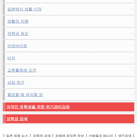
일본에서 생활 시작
생활의 지혜
장학금 응모
아르바이트
비자
교류활동에 도전
상담 창구
졸업할 때 유의할 점
외국인 유학생을 위한 위기관리강좌
장학금 검색
일본 유학 뉴스
유학처 검색
유학에 유익한 정보
선배들의 메시지
색인검색