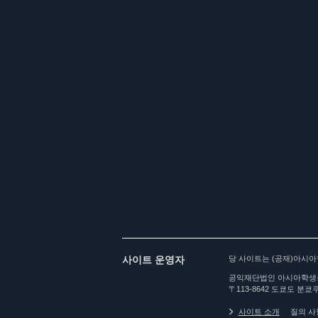
사이트 운영자
당 사이트는 (공재)아시
공익재단법인 아시아학생
〒113-8642 도쿄도 분쿄쿠
사이트 소개
질의 