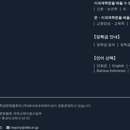
이과계학문을 배울 수 
간호・보건학
의・
문・이과계학문을 배울 
교원양성・교육학
【장학금 안내】
장학금 검색
장학금
【언어 선택】
日本語
English
Bahasa Indonesia
아학생문화협회와 (주)베네세코퍼레이션이 공동운영하고 있습니다.
문화협회 국제교육지원사업부
 혼코마고메 2-12-13
사항