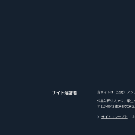
サイト運営者
当サイトは（公財）アジ
公益財団法人アジア学生
〒113-8642 東京都文京区
サイトコンセプト