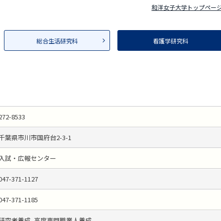
和洋女子大学トップペー
総合生活研究科
看護学研究科
272-8533
千葉県市川市国府台2-3-1
入試・広報センター
047-371-1127
047-371-1185
研究者養成, 高度専門職業人養成