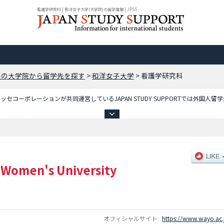
看護学研究科 | 和洋女子大学(大学院)の留学情報 | JPSS
県の大学院から留学先を探す
>
和洋女子大学
>
看護学研究科
コーポレーションが共同運営しているJAPAN STUDY SUPPORTでは外国人留
載しており、人文科学研究科や総合生活研究科や看護学研究科等、研究科別情報や、
ているので是非ご利用ください。
Women's University
オフィシャルサイト:
https://www.wayo.ac.