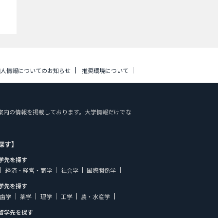
個人情報についてのお知らせ
推奨環境について
覧、施設案内の情報を掲載しております。大学情報だけでな
探す】
学先を探す
経済・経営・商学
社会学
国際関係学
学先を探す
歯学
薬学
理学
工学
農・水産学
留学先を探す