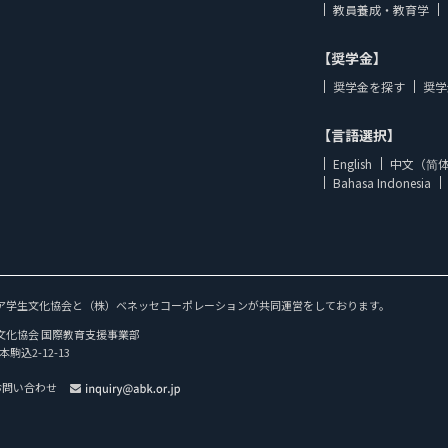
教員養成・教育学
【奨学金】
奨学金を探す
奨学
【言語選択】
English
中文（简
Bahasa Indonesia
ア学生文化協会と（株）ベネッセコーポレーションが共同運営をしております。
文化協会 国際教育支援事業部
本駒込2-12-13
お問い合わせ