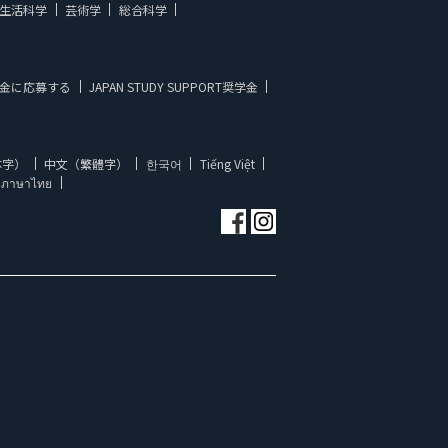
生活科学
芸術学
総合科学
金に応募する
JAPAN STUDY SUPPORT奨学金
体字）
中文（繁體字）
한국어
Tiếng Việt
ภาษาไทย