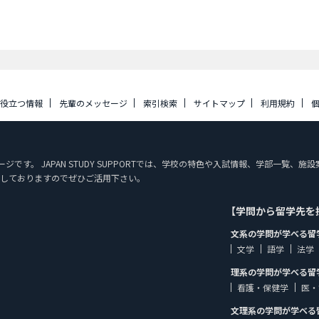
に役立つ情報
先輩のメッセージ
索引検索
サイトマップ
利用規約
ページです。 JAPAN STUDY SUPPORTでは、学校の特色や入試情報、学部一
しておりますのでぜひご活用下さい。
【学問から留学先を
文系の学問が学べる留
文学
語学
法学
理系の学問が学べる留
看護・保健学
医・
文理系の学問が学べる