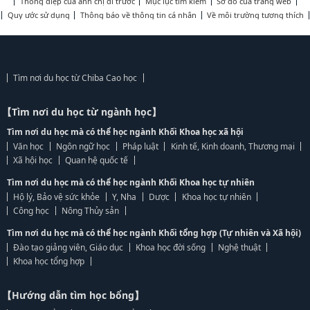
Thông điệp của anh chị đi trước
Mục lục tìm kiếm
Sơ đồ của trang web
Quy ước sử dụng
Thông báo về thông tin cá nhân
Về môi trường tương thích
Tìm nơi du học từ Chiba Cao học
【Tìm nơi du học từ ngành học】
Tìm nơi du học mà có thể học ngành Khối Khoa học xã hội
Văn học
Ngôn ngữ học
Pháp luật
Kinh tế, Kinh doanh, Thương mại
Xã hội học
Quan hệ quốc tế
Tìm nơi du học mà có thể học ngành Khối Khoa học tự nhiên
Hộ lý, Bảo vệ sức khỏe
Y, Nha
Dược
Khoa học tự nhiên
Công học
Nông Thủy sản
Tìm nơi du học mà có thể học ngành Khối tổng hợp (Tự nhiên và Xã hội)
Đào tạo giảng viên, Giáo dục
Khoa học đời sống
Nghệ thuật
Khoa học tổng hợp
【Hướng dẫn tìm học bổng】