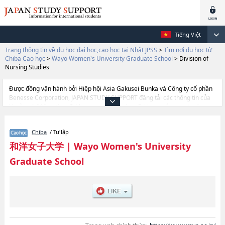
Tiếng Việt
Trang thông tin về du học đại học,cao học tại Nhật JPSS
>
Tìm nơi du học từ
Chiba Cao học
>
Wayo Women's University Graduate School
>
Division of
Nursing Studies
Được đồng vận hành bởi Hiệp hội Asia Gakusei Bunka và Công ty cổ phần
Benesse Corporation, JAPAN STUDY SUPPORT đăng tải các thông tin của
khoảng 1.300 trường đại học, cao học, trường đại học ngắn hạn, trường
chuyên môn đang tiếp nhận du học sinh.
Tại đây có đăng các thông tin chi tiết về Wayo Women's University
Chiba
/ Tư lập
Graduate School, và thông tin cần thiết dành cho du học sinh, như là về
các Division of HumanitieshoặcDivision of Human EcologyhoặcDivision of
和洋女子大学
|
Wayo Women's University
Nursing Studies, thông tin về từng khoa nghiên cứu, thông tin liên quan
Graduate School
đến thi tuyển như số lượng tuyển sinh, số lượng trúng tuyển, cở sở trang
thiết bị, hướng dẫn địa điểm v.v...