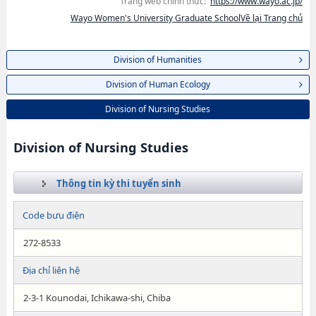
Trang web chính thức:
https://www.wayo.ac.jp/
Wayo Women's University Graduate SchoolVề lại Trang chủ
Division of Humanities
Division of Human Ecology
Division of Nursing Studies
Division of Nursing Studies
Thông tin kỳ thi tuyển sinh
Code bưu điện
272-8533
Địa chỉ liên hệ
2-3-1 Kounodai, Ichikawa-shi, Chiba