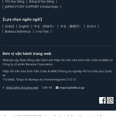
Tìm học bổng
Đăng kí học bổng
JAPAN STUDY SUPPORT Scholarships
【Lựa chọn ngôn ngữ】
日本語
English
中文（简体字）
中文（繁體字）
한국어
Bahasa Indonesia
ภาษาไทย
Đơn vị vận hành trang web
Website này được đồng vận hành bởi Hiệp hội Văn hóa Sinh Viên Châu Á (ABK) và
Công ty cổ phần Benesse Coporation.
Hiệp hội Văn hóa Sinh Viên Châu Á (ABK) Phòng Sự nghiệp Hỗ trợ Giáo dục Quốc
tế
113-8642, Tokyo-to Bunkyo-ku Honkomagome 2-12-13
Khái niệm về trang web
Liên hệ