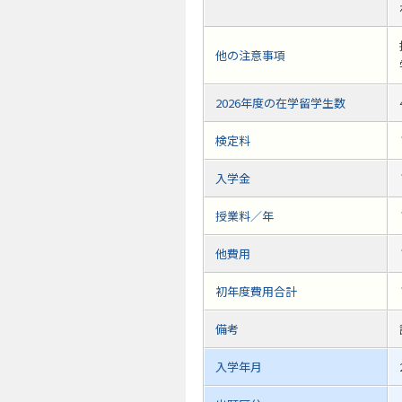
他の注意事項
2026年度の在学留学生数
検定料
入学金
授業料／年
他費用
初年度費用合計
備考
入学年月