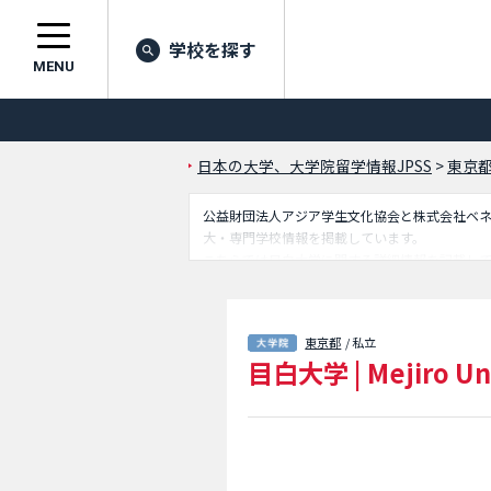
学校を探す
MENU
日本の大学、大学院留学情報JPSS
>
東京
公益財団法人アジア学生文化協会と株式会社ベネッセ
大・専門学校情報を掲載しています。
こちらでは目白大学に関する詳細情報を記載し
究科等、研究科別情報や、募集定員や合格者数
東京都
/ 私立
目白大学
|
Mejiro Un