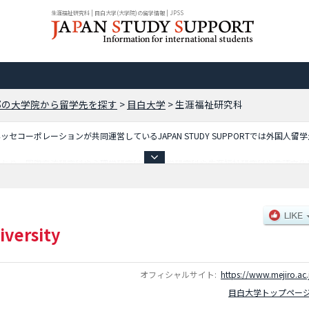
生涯福祉研究科 | 目白大学(大学院)の留学情報 | JPSS
都の大学院から留学先を探す
>
目白大学
>
生涯福祉研究科
コーポレーションが共同運営しているJAPAN STUDY SUPPORTでは外国人留
ており、国際交流研究科や心理学研究科や経営学研究科や生涯福祉研究科や言語文化
など入試情報、施設案内、アクセスなど外国人留学生に必要な情報を掲載しているの
iversity
オフィシャルサイト:
https://www.mejiro.ac.
目白大学トップペー