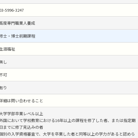
03-5996-3247
高度専門職業人養成
修士・博士前期課程
生涯福祉
無し
不可
有り
詳細は問い合わせること
大学学部卒業レベル以上
外国において学校教育における16年以上の課程を修了した者、または指定期
日までに修了見込みの者
個別の入学資格審査で、大学を卒業した者と同等以上の学力があると認めら